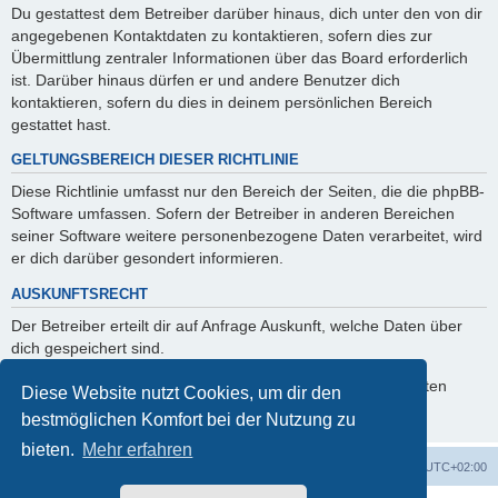
Du gestattest dem Betreiber darüber hinaus, dich unter den von dir
angegebenen Kontaktdaten zu kontaktieren, sofern dies zur
Übermittlung zentraler Informationen über das Board erforderlich
ist. Darüber hinaus dürfen er und andere Benutzer dich
kontaktieren, sofern du dies in deinem persönlichen Bereich
gestattet hast.
GELTUNGSBEREICH DIESER RICHTLINIE
Diese Richtlinie umfasst nur den Bereich der Seiten, die die phpBB-
Software umfassen. Sofern der Betreiber in anderen Bereichen
seiner Software weitere personenbezogene Daten verarbeitet, wird
er dich darüber gesondert informieren.
AUSKUNFTSRECHT
Der Betreiber erteilt dir auf Anfrage Auskunft, welche Daten über
dich gespeichert sind.
Du kannst jederzeit die Löschung bzw. Sperrung deiner Daten
Diese Website nutzt Cookies, um dir den
verlangen. Kontaktiere hierzu bitte den Betreiber.
bestmöglichen Komfort bei der Nutzung zu
bieten.
Mehr erfahren
Foren-Übersicht
Alle Zeiten sind
UTC+02:00