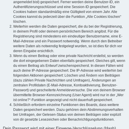
angemeldet bist) gespeichert. Ferner werden deine Benutzer-ID, ein
Authentifizierungsschlüssel und eine Session-ID gespeichert. Die
Cookies haben standardmäßig eine Gültigkeit von einem Jahr. Alle
Cookies kannst du jederzeit über die Funktion „Alle Cookies löschen“
löschen.
Weiterhin werden die Daten gespeichert, die du bei der Registrierung,
in deinem Profil oder deinem persönlichem Bereich angibst. Für die
Registrierung sind mindestens ein eindeutiger Benutzername, eine E-
Mail-Adresse und ein Passwort notwendig. Wenn durch den Betreiber
weitere Daten als notwendig festgelegt wurden, so ist dies für dich vor
deren Eingabe ersichtlich.
Wenn du einen Beitrag oder eine private Nachricht erstellst, so werden
die dort eingegebenen Daten ebenfalls gespeichert. Gleiches gilt, wenn
du einen Beitrag als Entwurf zwischenspeicherst. In diesen Fällen wird
auch deine IP-Adresse gespeichert. Die IP-Adresse wird weiterhin bei
folgenden Aktionen gespeichert: Löschen und Ändern von Beiträgen
(dazu zählen Private Nachrichten und Umfragen), Änderungen an
zentralen Profildaten (E-Mail-Adresse, Kontoaktivierung, Benutzer-
Passwort) und gescheiterte Anmeldeversuche. Die von deinem Browser
übermittelte Browser-Kennzeichnung (User Agent) wird nur in der „Wer
ist online?“-Funktion angezeigt und nicht dauerhaft gespeichert.
Schließlich erfordern einzelne Funktionen des Boards, dass weitere
Daten gespeichert werden. Dazu gehören dein Abstimmungsverhalten
bei Umfragen, der Gelesen-Status von deinen Beiträgen oder explizit
von dir gesetzte Lesezeichen oder Benachrichtigungsfunktionen.
Dein Passwort wird mit einer Einwege-Verschlüsselung (Hash)