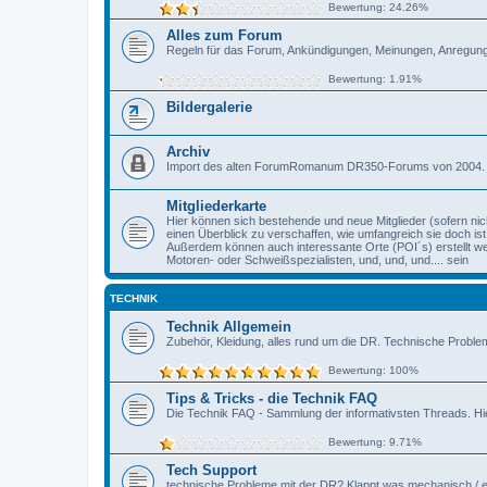
Bewertung: 24.26%
Alles zum Forum
Regeln für das Forum, Ankündigungen, Meinungen, Anregun
Bewertung: 1.91%
Bildergalerie
Archiv
Import des alten ForumRomanum DR350-Forums von 2004.
Mitgliederkarte
Hier können sich bestehende und neue Mitglieder (sofern ni
einen Überblick zu verschaffen, wie umfangreich sie doch ist.
Außerdem können auch interessante Orte (POI´s) erstellt we
Motoren- oder Schweißspezialisten, und, und, und.... sein
TECHNIK
Technik Allgemein
Zubehör, Kleidung, alles rund um die DR. Technische Proble
Bewertung: 100%
Tips & Tricks - die Technik FAQ
Die Technik FAQ - Sammlung der informativsten Threads. Hi
Bewertung: 9.71%
Tech Support
technische Probleme mit der DR? Klappt was mechanisch / el