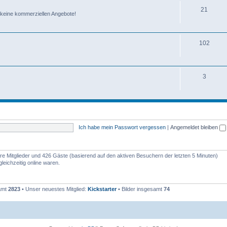
21
te, keine kommerziellen Angebote!
102
3
Ich habe mein Passwort vergessen
|
Angemeldet bleiben
bare Mitglieder und 426 Gäste (basierend auf den aktiven Besuchern der letzten 5 Minuten)
eichzeitig online waren.
samt
2823
• Unser neuestes Mitglied:
Kickstarter
• Bilder insgesamt
74