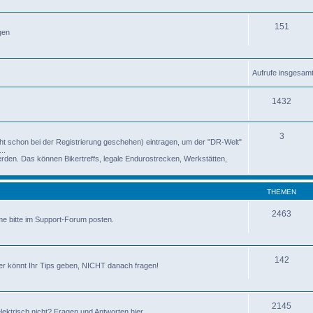
151
gen
Aufrufe insgesam
1432
3
cht schon bei der Registrierung geschehen) eintragen, um der "DR-Welt"
..
rden. Das können Bikertreffs, legale Endurostrecken, Werkstätten,
THEMEN
2463
me bitte im Support-Forum posten.
142
er könnt Ihr Tips geben, NICHT danach fragen!
2145
ektrisch nicht? Fragen und Antworten hier.