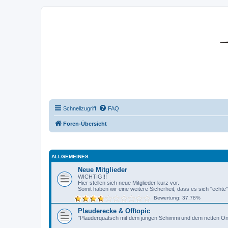
DR350-Forum
Schnellzugriff
FAQ
Foren-Übersicht
ALLGEMEINES
Neue Mitglieder
WICHTIG!!!
Hier stellen sich neue Mitglieder kurz vor.
Somit haben wir eine weitere Sicherheit, dass es sich "echte"
Bewertung: 37.78%
Plauderecke & Offtopic
"Plauderquatsch mit dem jungen Schimmi und dem netten On