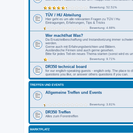
Bewertung: 52.51%
TÜV / HU Abteilung
Hier geht es um alle relevanten Fragen zu TÜV / Hu
Eintragungen, Erfahrungen, Tips & Tricks
Bewertung: 4.68%
Wer macht/hat Was?
Da Ersatzteilbeschaffung und Instandsetzung immer schwieri
werden.
Gerne auch mit Erfahrungsberichten und Bildern.
Ausländische Firmen sind auch gerne gesehen.
Bitte für jedes Teil ein neues Thema starten (sonst wird es un
Bewertung: 9.71%
DR350 technical board
for our english-speaking guests - english only. The place to 
questions you like, or answer others questions if you can.
TREFFEN UND EVENTS
Allgemeine Treffen und Events
Bewertung: 3.81%
DR350 Treffen
Alles zum Forentreffen
MARKTPLATZ