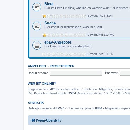
Biete
Hier ist Platz für alles, was ihr los werden wollt... Nur priva
Bewertung: 8.32%
Suche
Hier könnt ihr hinterlassen, was ihr sucht...
Bewertung: 11.44%
ebay-Angebote
Für Eure privaten ebay-Angebote
Bewertung: 0.17%
ANMELDEN
•
REGISTRIEREN
Benutzername:
Passwort:
WER IST ONLINE?
Insgesamt sind
429
Besucher online :: 3 sichtbare Mitglieder, 0 unsicht
Der Besucherrekord liegt bei
2294
Besuchern, die am 16.02.2026 07:59 gl
STATISTIK
Beiträge insgesamt
87240
• Themen insgesamt
8884
• Mitglieder insge
Foren-Übersicht