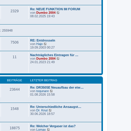
u
e
e
i
s
t
Re: NEUE FUNKTION IM FORUM
t
2329
r
N
von
Dumbo 2004
e
a
e
08.02.2025 19:43
r
g
u
B
e
e
s
i
t
t: 255948
t
e
r
r
a
RE: Entdrosseln
B
7506
g
N
von
Hajo
e
e
19.09.2003 00:27
i
u
t
e
r
Nachträgliches Eintragen für …
11
s
a
N
von
Dumbo 2004
t
g
e
24.01.2023 21:49
e
u
r
e
B
s
e
t
i
e
BEITRÄGE
LETZTER BEITRAG
t
r
r
B
Re: DR350SE Neuaufbau der etw…
23644
a
e
N
von
toqunare
g
i
e
01.08.2026 15:58
t
u
r
e
a
s
Re: Unterschiedliche Ansaugst…
g
t
1548
N
von
Dr. Knut
e
e
30.06.2026 18:57
r
u
B
e
e
s
i
Re: Welcher Vergaser ist das?
t
18875
N
t
von
Lomax