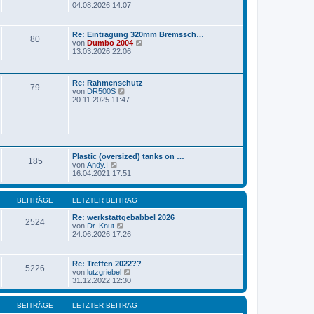
e
e
r
04.08.2026 14:07
r
u
a
B
e
g
e
s
i
Re: Eintragung 320mm Bremssch…
t
80
t
N
von
Dumbo 2004
e
r
e
13.03.2026 22:06
r
a
u
B
g
e
e
s
i
Re: Rahmenschutz
t
79
t
N
von
DR500S
e
r
e
20.11.2025 11:47
r
a
u
B
g
e
e
s
i
t
t
e
r
r
a
Plastic (oversized) tanks on …
B
g
185
N
von
Andy.I
e
e
16.04.2021 17:51
i
u
t
e
r
s
a
BEITRÄGE
LETZTER BEITRAG
t
g
e
Re: werkstattgebabbel 2026
2524
r
N
von
Dr. Knut
B
e
24.06.2026 17:26
e
u
i
e
t
s
Re: Treffen 2022??
r
t
5226
N
von
lutzgriebel
a
e
e
31.12.2022 12:30
g
r
u
B
e
e
s
BEITRÄGE
LETZTER BEITRAG
i
t