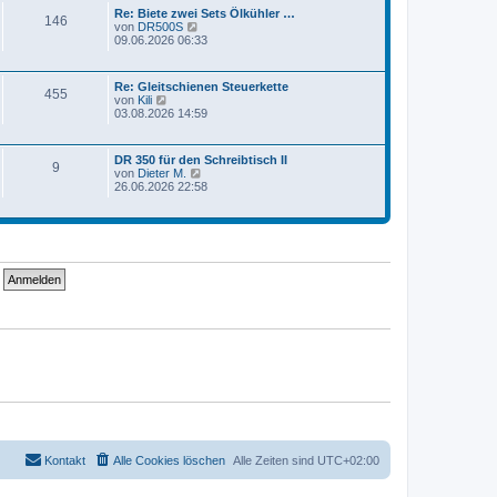
t
e
Re: Biete zwei Sets Ölkühler …
r
146
N
r
von
DR500S
a
e
B
09.06.2026 06:33
g
u
e
e
i
s
t
Re: Gleitschienen Steuerkette
t
r
455
N
von
Kili
e
a
e
03.08.2026 14:59
r
g
u
B
e
e
s
i
DR 350 für den Schreibtisch II
t
9
t
N
von
Dieter M.
e
r
e
26.06.2026 22:58
r
a
u
B
g
e
e
s
i
t
t
e
r
r
a
B
g
e
i
t
r
a
g
Kontakt
Alle Cookies löschen
Alle Zeiten sind
UTC+02:00