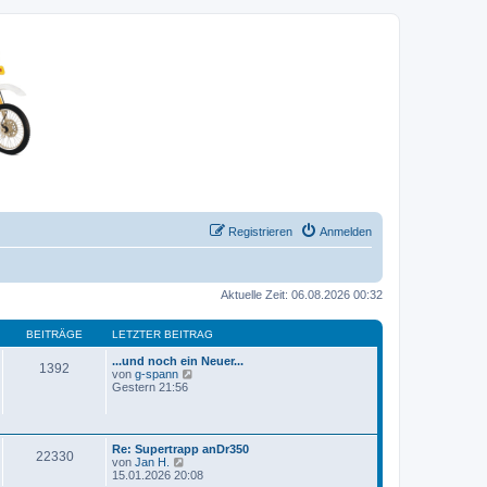
Registrieren
Anmelden
Aktuelle Zeit: 06.08.2026 00:32
BEITRÄGE
LETZTER BEITRAG
...und noch ein Neuer...
1392
N
von
g-spann
e
Gestern 21:56
u
e
s
t
Re: Supertrapp anDr350
e
22330
N
von
Jan H.
r
e
15.01.2026 20:08
B