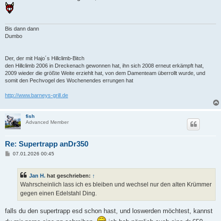
Bis dann dann
Dumbo
Der, der mit Hajo´s Hillclimb-Bitch
den Hillclimb 2006 in Dreckenach gewonnen hat, ihn sich 2008 erneut erkämpft hat,
2009 wieder die größte Weite erziehlt hat, von dem Damenteam überrollt wurde, und
somit den Pechvogel des Wochenendes errungen hat
http://www.barneys-grill.de
fish
Advanced Member
Re: Supertrapp anDr350
B
07.01.2026 00:45
e
i
t
Jan H.
hat geschrieben:
↑
r
a
Wahrscheinlich lass ich es bleiben und wechsel nur den alten Krümmer
g
gegen einen Edelstahl Ding.
falls du den supertrapp esd schon hast, und loswerden möchtest, kannst