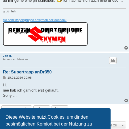
du mir gerne eine pn schreiben.
ich hab nämlich auch eine dr 650 ...
gruß, fish
die benzinsportgruppe sexymen bei facebook
Jan H.
Advanced Member
Re: Supertrapp anDr350
B
15.01.2026 20:08
e
i
Hi,
t
nee hab ich garnicht erst gekauft.
r
a
Sorry …
g
Antworten
7 Beiträge • Seite
1
von
1
Diese Website nutzt Cookies, um dir den
bestmöglichen Komfort bei der Nutzung zu
Gehe zu