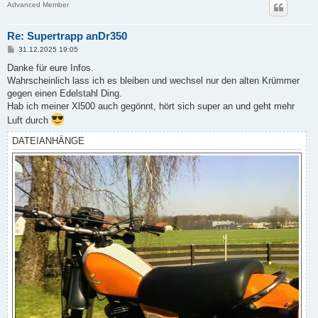
Advanced Member
Re: Supertrapp anDr350
B
31.12.2025 19:05
e
i
Danke für eure Infos.
t
Wahrscheinlich lass ich es bleiben und wechsel nur den alten Krümmer
r
a
gegen einen Edelstahl Ding.
g
Hab ich meiner Xl500 auch gegönnt, hört sich super an und geht mehr
Luft durch
DATEIANHÄNGE