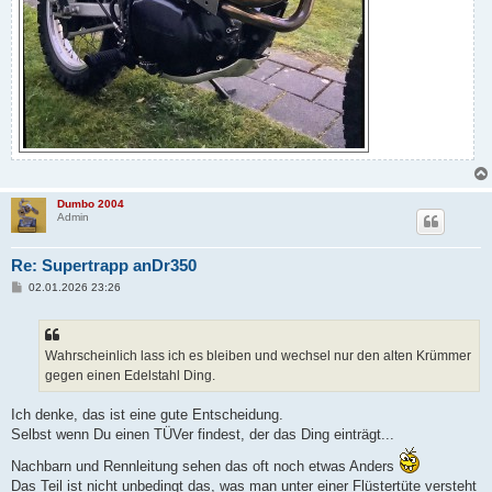
Dumbo 2004
Admin
Re: Supertrapp anDr350
B
02.01.2026 23:26
e
i
t
r
a
Wahrscheinlich lass ich es bleiben und wechsel nur den alten Krümmer
g
gegen einen Edelstahl Ding.
Ich denke, das ist eine gute Entscheidung.
Selbst wenn Du einen TÜVer findest, der das Ding einträgt...
Nachbarn und Rennleitung sehen das oft noch etwas Anders
Das Teil ist nicht unbedingt das, was man unter einer Flüstertüte versteht