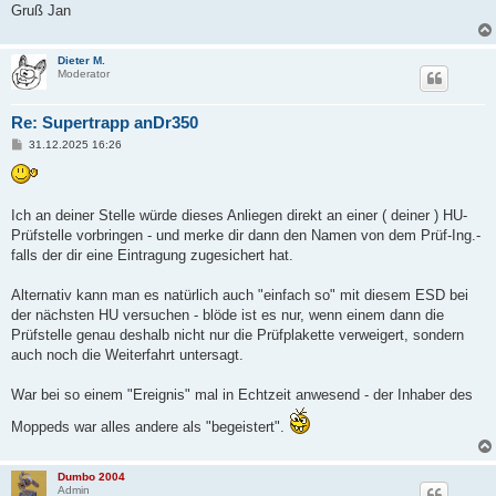
Gruß Jan
Dieter M.
Moderator
Re: Supertrapp anDr350
B
31.12.2025 16:26
e
i
t
r
a
Ich an deiner Stelle würde dieses Anliegen direkt an einer ( deiner ) HU-
g
Prüfstelle vorbringen - und merke dir dann den Namen von dem Prüf-Ing.-
falls der dir eine Eintragung zugesichert hat.
Alternativ kann man es natürlich auch "einfach so" mit diesem ESD bei
der nächsten HU versuchen - blöde ist es nur, wenn einem dann die
Prüfstelle genau deshalb nicht nur die Prüfplakette verweigert, sondern
auch noch die Weiterfahrt untersagt.
War bei so einem "Ereignis" mal in Echtzeit anwesend - der Inhaber des
Moppeds war alles andere als "begeistert".
Dumbo 2004
Admin