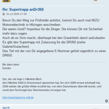
Re: Supertrapp anDr350
B
31.12.2025 17:35
e
i
Bevor Du den Weg zur Prüfstelle antrittst, kannst Du auch mal MIZU
t
Motorradtechnik in Hilzingen anschreiben.
r
a
Die waren /sind? Importeur für die Dinger. Die können Dir mit Sicherheit
g
mehr dazu sagen.
Auch ob es Sinn macht, überhaupt bei den Graukitteln damit aufzulaufen.
Es gibt den Supertrapp mit Zulassung für die DR350 (siehe
Galerie/Gutachten)
Das Teil mit der von Dir angegebene E-Nummer gehört eigentlich zu einer
DR650.
Bis dann dann
Dumbo
Der, der mit Hajo´s Hillclimb-Bitch
den Hillclimb 2006 in Dreckenach gewonnen hat, ihn sich 2008 erneut erkämpft hat,
2009 wieder die größte Weite erziehlt hat, von dem Damenteam überrollt wurde, und
somit den Pechvogel des Wochenendes errungen hat
http://www.barneys-grill.de
Jan H.