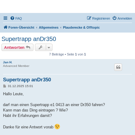
DR350-Forum
FAQ
Registrieren
Anmelden
Foren-Übersicht
Allgemeines
Plauderecke & Offtopic
Supertrapp anDr350
Antworten
7 Beiträge • Seite
1
von
1
Jan H.
Advanced Member
Supertrapp anDr350
B
31.12.2025 15:01
e
i
Hallo Leute,
t
r
a
darf man einen Supertrapp e1 0413 an einer Dr350 fahren?
g
Kann man das Ding eintragen ? Wie?
Habt ihr Erfahrungen damit?
Danke für eine Antwort vorab