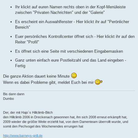
Ihr klickt auf euren Namen rechts oben in der Kopf-Menüleiste
zwischen "Privaten Nachrichten" und der "Galerie"
Es erscheint ein Auswahlfenster - Hier klickt ihr auf "Perönlicher
Bereich"
Euer persönliches Kontrollcenter öffnet sich - Hier klickt ihr auf den
Reiter "Profil"
Es öffnet sich eine Seite mit verschiedenen Eingabemasken
Ganz unten einfach eure Postleitzahl und das Land eingeben -
Fertig
Die ganze Aktion dauert keine Minute
Wenn es dabei Probleme gibt, meldet Euch bei mir
Bis dann dann
Dumbo
Der, der mit Hajo´s Hillclimb-Bitch
den Hillclimb 2006 in Dreckenach gewonnen hat, ihn sich 2008 erneut erkämpft hat,
2009 wieder die größte Weite erziehlt hat, von dem Damenteam überrollt wurde, und
somit den Pechvogel des Wochenendes errungen hat
http://www.barneys-grill.de