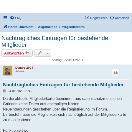
DR350-Forum
FAQ
Registrieren
Anmelden
Foren-Übersicht
Allgemeines
Mitgliederkarte
Nachträgliches Eintragen für bestehende
Mitglieder
Antworten
1 Beitrag • Seite
1
von
1
Dumbo 2004
Admin
Nachträgliches Eintragen für bestehende Mitglieder
B
24.01.2023 21:49
e
i
Da die aktuelle Mitgliederkarte übernimmt aus datenschutzrechtlichen
t
Gründen keine Daten aus ehemaligen Karten.
r
a
Neueintragungen geschehen über die Registrierung im Forum.
g
Es besteht aber die Möglichkeit sich nachträglich auf der Mitgliederkarte
zu manifestieren.
Funktioniert so: