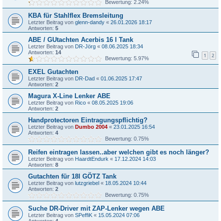
Bewertung: 2.24%
KBA für Stahlflex Bremsleitung
Letzter Beitrag von
glenn-dandy
«
26.01.2026 18:17
Antworten:
5
ABE / GUtachten Acerbis 16 l Tank
Letzter Beitrag von
DR-Jörg
«
08.06.2025 18:34
Antworten:
14
1
2
Bewertung: 5.97%
EXEL Gutachten
Letzter Beitrag von
DR-Dad
«
01.06.2025 17:47
Antworten:
2
Magura X-Line Lenker ABE
Letzter Beitrag von
Rico
«
08.05.2025 19:06
Antworten:
2
Handprotectoren Eintragungspflichtig?
Letzter Beitrag von
Dumbo 2004
«
23.01.2025 16:54
Antworten:
4
Bewertung: 0.75%
Reifen eintragen lassen..aber welchen gibt es noch länger?
Letzter Beitrag von
HaardtEndurk
«
17.12.2024 14:03
Antworten:
8
Gutachten für 18l GÖTZ Tank
Letzter Beitrag von
lutzgriebel
«
18.05.2024 10:44
Antworten:
2
Bewertung: 0.75%
Suche DR-Driver mit ZAP-Lenker wegen ABE
Letzter Beitrag von
SPeffiK
«
15.05.2024 07:06