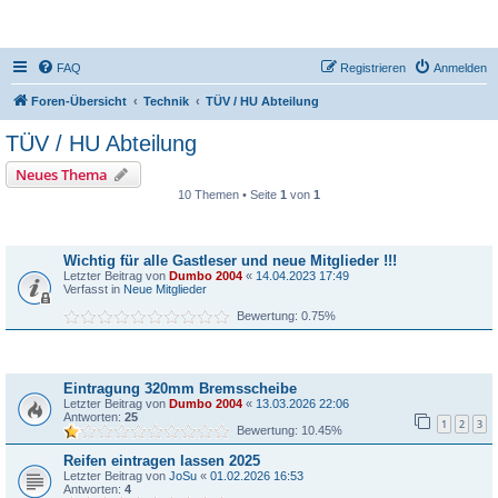
DR350-Forum
FAQ
Registrieren
Anmelden
Foren-Übersicht
Technik
TÜV / HU Abteilung
TÜV / HU Abteilung
Neues Thema
10 Themen • Seite
1
von
1
Bekanntmachungen
Wichtig für alle Gastleser und neue Mitglieder !!!
Letzter Beitrag von
Dumbo 2004
«
14.04.2023 17:49
Verfasst in
Neue Mitglieder
Bewertung: 0.75%
Themen
Eintragung 320mm Bremsscheibe
Letzter Beitrag von
Dumbo 2004
«
13.03.2026 22:06
Antworten:
25
1
2
3
Bewertung: 10.45%
Reifen eintragen lassen 2025
Letzter Beitrag von
JoSu
«
01.02.2026 16:53
Antworten:
4