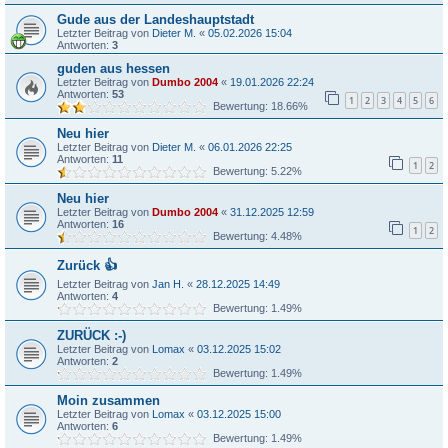
Gude aus der Landeshauptstadt
Letzter Beitrag von
Dieter M.
«
05.02.2026 15:04
Antworten:
3
guden aus hessen
Letzter Beitrag von
Dumbo 2004
«
19.01.2026 22:24
Antworten:
53
1
2
3
4
5
6
Bewertung: 18.66%
Neu hier
Letzter Beitrag von
Dieter M.
«
06.01.2026 22:25
Antworten:
11
1
2
Bewertung: 5.22%
Neu hier
Letzter Beitrag von
Dumbo 2004
«
31.12.2025 12:59
Antworten:
16
1
2
Bewertung: 4.48%
Zurück 👍
Letzter Beitrag von
Jan H.
«
28.12.2025 14:49
Antworten:
4
Bewertung: 1.49%
ZURÜCK :-)
Letzter Beitrag von
Lomax
«
03.12.2025 15:02
Antworten:
2
Bewertung: 1.49%
Moin zusammen
Letzter Beitrag von
Lomax
«
03.12.2025 15:00
Antworten:
6
Bewertung: 1.49%