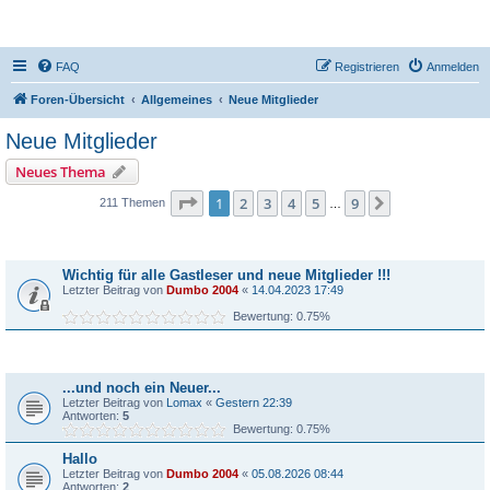
DR350-Forum
FAQ
Registrieren
Anmelden
Foren-Übersicht
Allgemeines
Neue Mitglieder
Neue Mitglieder
Neues Thema
Seite
1
von
9
1
2
3
4
5
9
Nächste
211 Themen
…
Bekanntmachungen
Wichtig für alle Gastleser und neue Mitglieder !!!
Letzter Beitrag von
Dumbo 2004
«
14.04.2023 17:49
Bewertung: 0.75%
Themen
...und noch ein Neuer...
Letzter Beitrag von
Lomax
«
Gestern 22:39
Antworten:
5
Bewertung: 0.75%
Hallo
Letzter Beitrag von
Dumbo 2004
«
05.08.2026 08:44
Antworten:
2