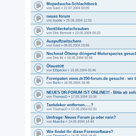
Mopedsuche-Schlachtbock
von
Gast
»
22.07.2004 03:05
neues forum
von
boddle
»
25.06.2004 12:55
Ventildeckelschrauben
von
Dirk Berendt
»
23.05.2004 00:22
Auspuffzwitschern
von
Gast
»
08.05.2004 19:56
Nochmal Öltemp dringend Motorspezies gesuc
von
Dirk W.
»
16.05.2004 02:56
Ölaustritt
von
ElSpecko
»
15.05.2004 00:46
Forenpaten www.dr350-forum.de gesucht - wir 
von
Burki
»
16.05.2004 16:48
NEUES DR-FORUM IST ONLINE!!! - Bitte ab sofo
von
ThomasD
»
17.05.2004 15:36
Tankdekor entfernen.....?
von
ThomasD
»
17.05.2004 02:33
Umfrage: Neues Forum ja oder nein?
von
Muecke
»
14.05.2004 14:44
Wie findet Ihr diese Forensoftware?
von
ThomasD
»
16.05.2004 18:45