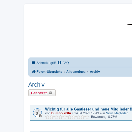
DR350-Forum
Schnellzugriff
FAQ
Foren-Übersicht
Allgemeines
Archiv
Archiv
Gesperrt
BEKANNTMACHUNGEN
Wichtig für alle Gastleser und neue Mitglieder !!
von
Dumbo 2004
»
14.04.2023 17:49
» in
Neue Mitglieder
Bewertung: 0.75%
THEMEN