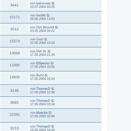
von
bakerman
9441
22.07.2004 03:05
von
boddle
10171
25.06.2004 13:03
von
Dirk Berendt
9512
23.05.2004 00:22
von
Gast
15274
22.05.2004 13:25
von
Dirk W.
13068
17.05.2004 21:39
von
ElSpecko
11005
17.05.2004 20:56
von
Burki
19835
17.05.2004 16:34
von
ThomasD
8146
17.05.2004 15:36
von
ThomasD
8665
17.05.2004 03:24
von
Muecke
22391
17.05.2004 02:06
von
ThomasD
8213
16.05.2004 18:45