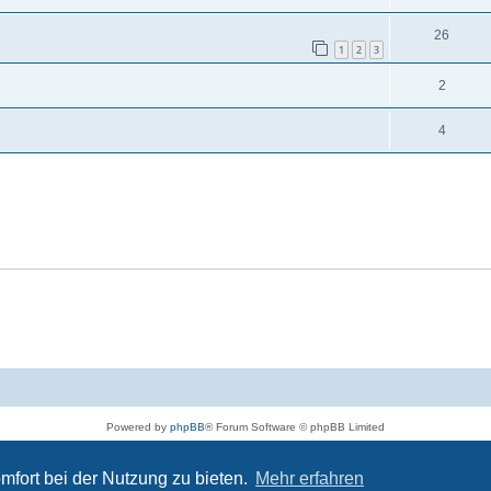
26
1
2
3
2
4
Powered by
phpBB
® Forum Software © phpBB Limited
Deutsche Übersetzung durch
phpBB.de
Datenschutz
|
Nutzungsbedingungen
mfort bei der Nutzung zu bieten.
Mehr erfahren