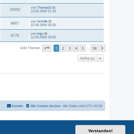
von
ThomasD
33352
13.05.2004 21:33
von
Scholle
8807
12.05.2004 20:30
von
Ingo
9770
12.05.2004 19:55
Seite
1
von
58
1
2
3
4
5
58
Nächste
1432 Themen
…
Gehe zu
Kontakt
Alle Cookies löschen
Alle Zeiten sind
UTC+02:00
Verstanden!