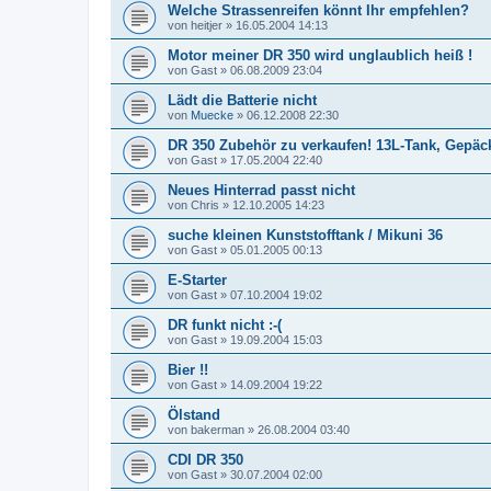
Welche Strassenreifen könnt Ihr empfehlen?
von
heitjer
»
16.05.2004 14:13
Motor meiner DR 350 wird unglaublich heiß !
von
Gast
»
06.08.2009 23:04
Lädt die Batterie nicht
von
Muecke
»
06.12.2008 22:30
DR 350 Zubehör zu verkaufen! 13L-Tank, Gepäckt
von
Gast
»
17.05.2004 22:40
Neues Hinterrad passt nicht
von
Chris
»
12.10.2005 14:23
suche kleinen Kunststofftank / Mikuni 36
von
Gast
»
05.01.2005 00:13
E-Starter
von
Gast
»
07.10.2004 19:02
DR funkt nicht :-(
von
Gast
»
19.09.2004 15:03
Bier !!
von
Gast
»
14.09.2004 19:22
Ölstand
von
bakerman
»
26.08.2004 03:40
CDI DR 350
von
Gast
»
30.07.2004 02:00