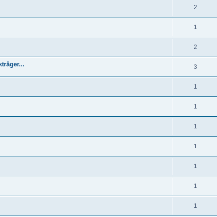
2
1
2
räger...
3
1
1
1
1
1
1
1