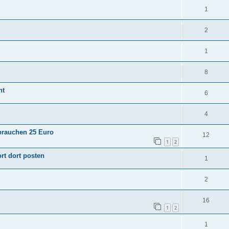
1
2
1
8
ht
6
4
brauchen 25 Euro
12
1
2
rt dort posten
1
2
16
1
2
1