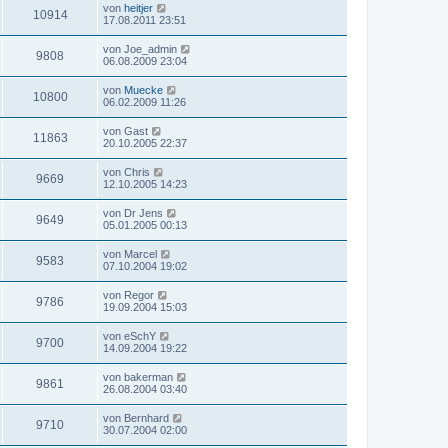
von
heitjer
10914
17.08.2011 23:51
von
Joe_admin
9808
06.08.2009 23:04
von
Muecke
10800
06.02.2009 11:26
von
Gast
11863
20.10.2005 22:37
von
Chris
9669
12.10.2005 14:23
von
Dr Jens
9649
05.01.2005 00:13
von
Marcel
9583
07.10.2004 19:02
von
Regor
9786
19.09.2004 15:03
von
eSchY
9700
14.09.2004 19:22
von
bakerman
9861
26.08.2004 03:40
von
Bernhard
9710
30.07.2004 02:00