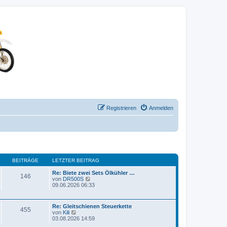
Registrieren
Anmelden
BEITRÄGE
LETZTER BEITRAG
Re: Biete zwei Sets Ölkühler …
146
N
von
DR500S
e
09.06.2026 06:33
u
e
s
Re: Gleitschienen Steuerkette
t
455
N
von
Kili
e
e
03.08.2026 14:59
r
u
B