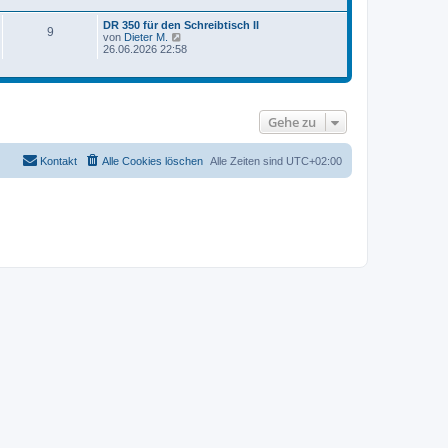
e
e
s
i
DR 350 für den Schreibtisch II
t
9
t
N
von
Dieter M.
e
r
e
26.06.2026 22:58
r
a
u
B
g
e
e
s
i
t
t
e
r
Gehe zu
r
a
B
g
e
i
Kontakt
Alle Cookies löschen
Alle Zeiten sind
UTC+02:00
t
r
a
g