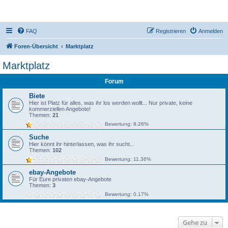
DR350-Forum
FAQ
Registrieren
Anmelden
Foren-Übersicht
Marktplatz
Marktplatz
Forum
Biete
Hier ist Platz für alles, was ihr los werden wollt... Nur private, keine
kommerziellen Angebote!
Themen:
21
Bewertung: 8.26%
Suche
Hier könnt ihr hinterlassen, was ihr sucht...
Themen:
102
Bewertung: 11.36%
ebay-Angebote
Für Eure privaten ebay-Angebote
Themen:
3
Bewertung: 0.17%
Gehe zu