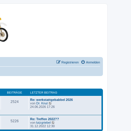
Registrieren
Anmelden
BEITRÄGE
LETZTER BEITRAG
Re: werkstattgebabbel 2026
2524
N
von
Dr. Knut
e
24.06.2026 17:26
u
e
s
Re: Treffen 2022??
t
5226
N
von
lutzgriebel
e
e
31.12.2022 12:30
r
u
B