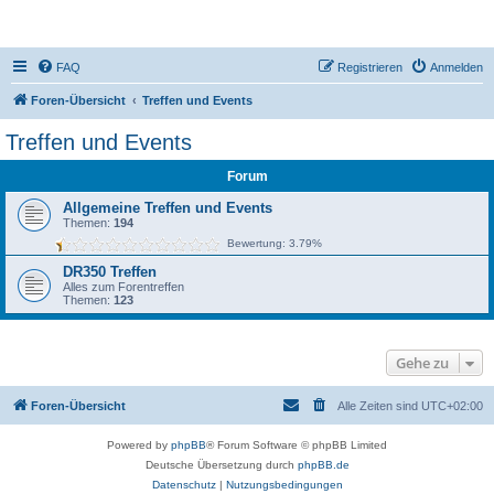
DR350-Forum
FAQ
Registrieren
Anmelden
Foren-Übersicht
Treffen und Events
Treffen und Events
Forum
Allgemeine Treffen und Events
Themen:
194
Bewertung: 3.79%
DR350 Treffen
Alles zum Forentreffen
Themen:
123
Gehe zu
Foren-Übersicht
Alle Zeiten sind
UTC+02:00
Powered by
phpBB
® Forum Software © phpBB Limited
Deutsche Übersetzung durch
phpBB.de
Datenschutz
|
Nutzungsbedingungen