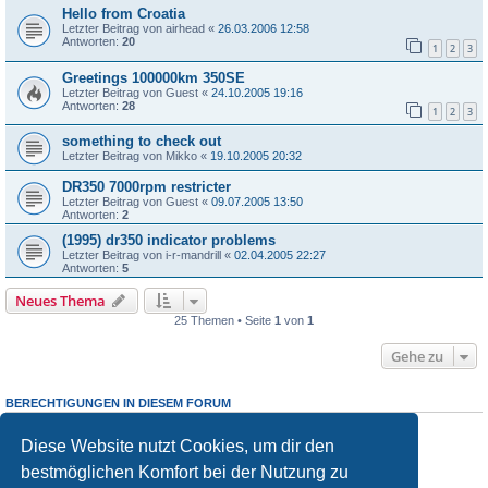
Hello from Croatia
Letzter Beitrag von
airhead
«
26.03.2006 12:58
Antworten:
20
1
2
3
Greetings 100000km 350SE
Letzter Beitrag von
Guest
«
24.10.2005 19:16
Antworten:
28
1
2
3
something to check out
Letzter Beitrag von
Mikko
«
19.10.2005 20:32
DR350 7000rpm restricter
Letzter Beitrag von
Guest
«
09.07.2005 13:50
Antworten:
2
(1995) dr350 indicator problems
Letzter Beitrag von
i-r-mandrill
«
02.04.2005 22:27
Antworten:
5
Neues Thema
25 Themen • Seite
1
von
1
Gehe zu
BERECHTIGUNGEN IN DIESEM FORUM
Du darfst
keine
neuen Themen in diesem Forum erstellen.
Du darfst
keine
Antworten zu Themen in diesem Forum erstellen.
Diese Website nutzt Cookies, um dir den
Du darfst deine Beiträge in diesem Forum
nicht
ändern.
bestmöglichen Komfort bei der Nutzung zu
Du darfst deine Beiträge in diesem Forum
nicht
löschen.
Du darfst
keine
Dateianhänge in diesem Forum erstellen.