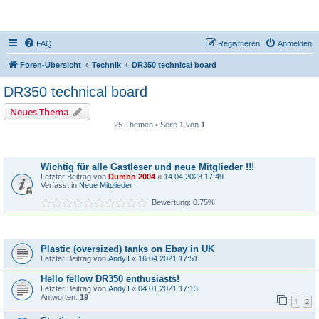
DR350-Forum
FAQ
Registrieren
Anmelden
Foren-Übersicht
Technik
DR350 technical board
DR350 technical board
Neues Thema
25 Themen • Seite
1
von
1
Bekanntmachungen
Wichtig für alle Gastleser und neue Mitglieder !!!
Letzter Beitrag von
Dumbo 2004
«
14.04.2023 17:49
Verfasst in
Neue Mitglieder
Bewertung: 0.75%
Themen
Plastic (oversized) tanks on Ebay in UK
Letzter Beitrag von
Andy.I
«
16.04.2021 17:51
Hello fellow DR350 enthusiasts!
Letzter Beitrag von
Andy.I
«
04.01.2021 17:13
Antworten:
19
1
2