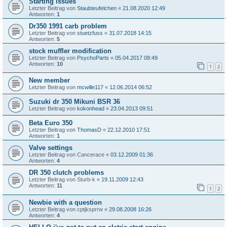
Starting issues
Letzter Beitrag von
Staubteufelchen
«
21.08.2020 12:49
Antworten:
1
Dr350 1991 carb problem
Letzter Beitrag von
stuetzfuss
«
31.07.2018 14:15
Antworten:
5
stock muffler modification
Letzter Beitrag von
PsychoParts
«
05.04.2017 08:49
Antworten:
10
1
2
New member
Letzter Beitrag von
mcwille117
«
12.06.2014 06:52
Suzuki dr 350 Mikuni BSR 36
Letzter Beitrag von
kokonhead
«
23.04.2013 09:51
Beta Euro 350
Letzter Beitrag von
ThomasD
«
22.12.2010 17:51
Antworten:
1
Valve settings
Letzter Beitrag von
Cancerace
«
03.12.2009 01:36
Antworten:
4
DR 350 clutch problems
Letzter Beitrag von
Sturb-k
«
19.11.2009 12:43
Antworten:
11
1
2
Newbie with a question
Letzter Beitrag von
cptjksprrw
«
29.08.2008 16:26
Antworten:
4