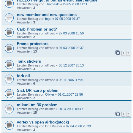
HELLO i've got to put an eletric.start engine
Letzter Beitrag von
ThomasD
«
29.05.2008 11:11
Antworten:
3
new member and new questions
Letzter Beitrag von
Ingo
«
07.05.2008 07:37
Antworten:
3
Carb Problem or not?
Letzter Beitrag von
offroad
«
27.03.2008 13:50
Antworten:
2
Frame protectors
Letzter Beitrag von
offroad
«
07.03.2008 20:37
Antworten:
13
1
2
Tank stickers
Letzter Beitrag von
offroad
«
05.12.2007 23:13
Antworten:
3
fork oil
Letzter Beitrag von
offroad
«
03.11.2007 17:06
Antworten:
6
Sick DR -carb problem
Letzter Beitrag von
Olivier
«
01.01.2007 22:56
Antworten:
2
mikuni tm 36 problem
Letzter Beitrag von
helmet
«
18.04.2006 09:47
Antworten:
15
1
2
vortex vs open airbox(stock)
Letzter Beitrag von
Dr350super
«
07.04.2006 20:33
Antworten:
3