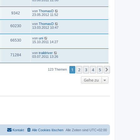
von
ThomasD
9342
23.05.2012 11:52
von
ThomasD
60230
13.03.2012 10:47
von
uni
66530
15.10.2011 14:27
von
traildriver
71284
03.07.2011 13:26
1
2
3
4
5
Nächste
123 Themen
Gehe zu
Kontakt
Alle Cookies löschen
Alle Zeiten sind
UTC+02:00