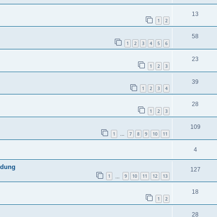
13
1
2
58
1
2
3
4
5
6
23
1
2
3
39
1
2
3
4
28
1
2
3
109
1
7
8
9
10
11
…
4
ldung
127
1
9
10
11
12
13
…
18
1
2
28