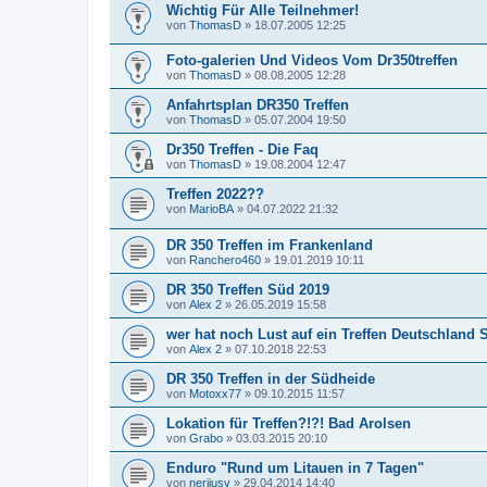
Wichtig Für Alle Teilnehmer!
von
ThomasD
»
18.07.2005 12:25
Foto-galerien Und Videos Vom Dr350treffen
von
ThomasD
»
08.08.2005 12:28
Anfahrtsplan DR350 Treffen
von
ThomasD
»
05.07.2004 19:50
Dr350 Treffen - Die Faq
von
ThomasD
»
19.08.2004 12:47
Treffen 2022??
von
MarioBA
»
04.07.2022 21:32
DR 350 Treffen im Frankenland
von
Ranchero460
»
19.01.2019 10:11
DR 350 Treffen Süd 2019
von
Alex 2
»
26.05.2019 15:58
wer hat noch Lust auf ein Treffen Deutschland 
von
Alex 2
»
07.10.2018 22:53
DR 350 Treffen in der Südheide
von
Motoxx77
»
09.10.2015 11:57
Lokation für Treffen?!?! Bad Arolsen
von
Grabo
»
03.03.2015 20:10
Enduro "Rund um Litauen in 7 Tagen"
von
nerijusv
»
29.04.2014 14:40