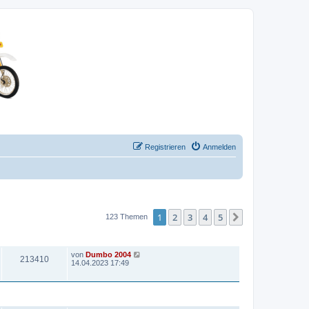
Registrieren
Anmelden
1
2
3
4
5
Nächste
123 Themen
ZUGRIFFE
LETZTER BEITRAG
von
Dumbo 2004
213410
14.04.2023 17:49
ZUGRIFFE
LETZTER BEITRAG