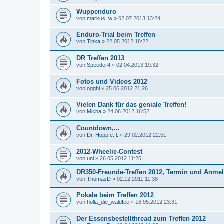
Wuppenduro
von
markus_w
»
02.07.2013 13:24
Enduro-Trial beim Treffen
von
Tinka
»
22.05.2012 18:22
DR Treffen 2013
von
Speeder4
»
02.04.2013 19:32
Fotos und Videos 2012
von
ogghi
»
25.06.2012 21:26
Vielen Dank für das geniale Treffen!
von
Micha
»
24.06.2012 16:52
Countdown,...
von
Dr. Hopp e. l.
»
29.02.2012 22:51
2012-Wheelie-Contest
von
uni
»
26.05.2012 11:25
DR350-Freunde-Treffen 2012, Termin und Anme
von
ThomasD
»
02.12.2011 11:38
Pokale beim Treffen 2012
von
holla_die_waldfee
»
16.05.2012 23:31
Der Essensbestellthread zum Treffen 2012