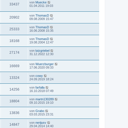
von
Muecke
33437
01.04.2011 19:03
von
ThomasD
20902
09.08.2009 15:47
von
ThomasD
25333
16.06.2008 15:35
von
ThomasD
18168
19.08.2004 12:47
von
lutzgriebel
27174
31.12.2022 12:30
von
Wuerzburger
16669
17.06.2020 09:33
von
cowy
13324
24.09.2019 18:24
von
farfalla
14256
16.10.2018 07:49
von
martn130289
18804
09.10.2015 19:10
von
Grabo
13836
03.03.2015 23:31
von
nerijusv
14847
29.04.2014 14:40