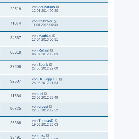
von
derMarkus
23518
12.01.2014 00:20
von
traildriver
71074
11.08.2013 00:30
von
Matthias
34567
17.04.2013 00:51
von
Raffael
66018
06.07.2012 12:09
von
Spunk
37606
27.06.2012 22:00
von
Dr. Hopp e. l.
92587
25.06.2012 21:53
von
uni
11684
23.06.2012 23:49
von
crossi
90325
22.06.2012 12:52
von
ThomasD
25868
19.06.2012 23:03
von
max
38491
05.06.2012 22:08