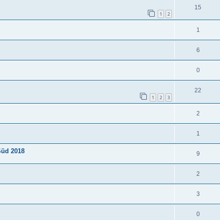
15
1
2
1
6
0
22
1
2
3
2
1
Süd 2018
9
2
3
0