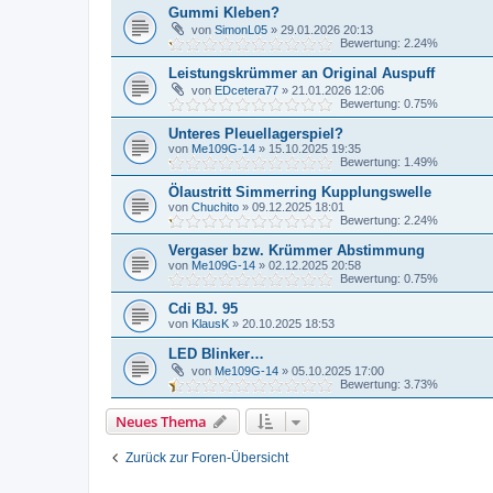
Gummi Kleben?
von
SimonL05
»
29.01.2026 20:13
Bewertung: 2.24%
Leistungskrümmer an Original Auspuff
von
EDcetera77
»
21.01.2026 12:06
Bewertung: 0.75%
Unteres Pleuellagerspiel?
von
Me109G-14
»
15.10.2025 19:35
Bewertung: 1.49%
Ölaustritt Simmerring Kupplungswelle
von
Chuchito
»
09.12.2025 18:01
Bewertung: 2.24%
Vergaser bzw. Krümmer Abstimmung
von
Me109G-14
»
02.12.2025 20:58
Bewertung: 0.75%
Cdi BJ. 95
von
KlausK
»
20.10.2025 18:53
LED Blinker…
von
Me109G-14
»
05.10.2025 17:00
Bewertung: 3.73%
Neues Thema
Zurück zur Foren-Übersicht