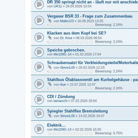
DR 350 springt nicht an - läuft nur mit anschie
von
UR11
»
29.04.2026 10:54
Vergaser BSR 33 - Frage zum Zusammenbau
von
Malte123
»
16.09.2023 13:25
Bewertung: 2.24%
Klacken aus dem Kopf bei SE?
von
Dr. Knut
»
08.03.2026 08:54
Bewertung: 2.24%
Speiche gebrochen.
von
Me109G-14
»
01.03.2026 17:04
Schraubensatzt für Verkleidungsteile/Motorhal
von
SimonL05
»
26.02.2026 12:23
Bewertung: 2.24%
Stahlbus Ölablassventil am Kurbelgehäuse - p
von
Aue
»
15.07.2025 12:47
Bewertung: 2.24%
CDI / Zündung
von
tamaschi
»
07.02.2026 18:04
Spiegler Stahlflex Bremsleitung
von
SimonL05
»
14.02.2026 19:47
Elektrik…
von
Me109G-14
»
02.02.2026 15:50
Bewertung: 0.75%