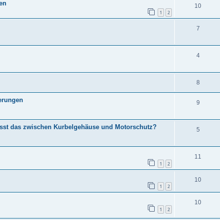
ben
10
1
2
7
4
8
terungen
9
asst das zwischen Kurbelgehäuse und Motorschutz?
5
11
1
2
10
1
2
10
1
2