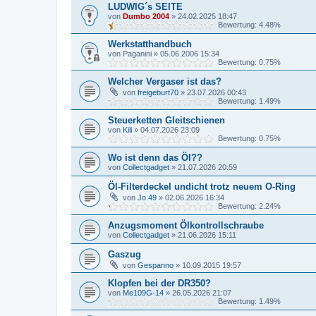
LUDWIG´s SEITE
von
Dumbo 2004
»
24.02.2025 18:47
Bewertung: 4.48%
Werkstatthandbuch
von
Paganini
»
05.06.2006 15:34
Bewertung: 0.75%
Welcher Vergaser ist das?
von
freigeburt70
»
23.07.2026 00:43
Bewertung: 1.49%
Steuerketten Gleitschienen
von
Kili
»
04.07.2026 23:09
Bewertung: 0.75%
Wo ist denn das Öl??
von
Collectgadget
»
21.07.2026 20:59
Öl-Filterdeckel undicht trotz neuem O-Ring
von
Jo.49
»
02.06.2026 16:34
Bewertung: 2.24%
Anzugsmoment Ölkontrollschraube
von
Collectgadget
»
21.06.2026 15:11
Gaszug
von
Gespanno
»
10.09.2015 19:57
Klopfen bei der DR350?
von
Me109G-14
»
26.05.2026 21:07
Bewertung: 1.49%