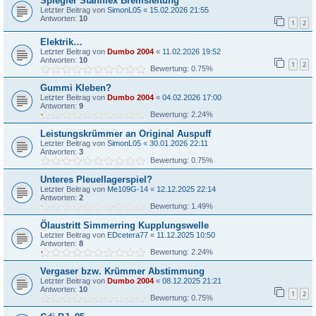
Spiegler Stahlflex Bremsleitung
Letzter Beitrag von
SimonL05
«
15.02.2026 21:55
Antworten:
10
1
2
Elektrik…
Letzter Beitrag von
Dumbo 2004
«
11.02.2026 19:52
Antworten:
10
1
2
Bewertung: 0.75%
Gummi Kleben?
Letzter Beitrag von
Dumbo 2004
«
04.02.2026 17:00
Antworten:
9
Bewertung: 2.24%
Leistungskrümmer an Original Auspuff
Letzter Beitrag von
SimonL05
«
30.01.2026 22:11
Antworten:
3
Bewertung: 0.75%
Unteres Pleuellagerspiel?
Letzter Beitrag von
Me109G-14
«
12.12.2025 22:14
Antworten:
2
Bewertung: 1.49%
Ölaustritt Simmerring Kupplungswelle
Letzter Beitrag von
EDcetera77
«
11.12.2025 10:50
Antworten:
8
Bewertung: 2.24%
Vergaser bzw. Krümmer Abstimmung
Letzter Beitrag von
Dumbo 2004
«
08.12.2025 21:21
Antworten:
10
1
2
Bewertung: 0.75%