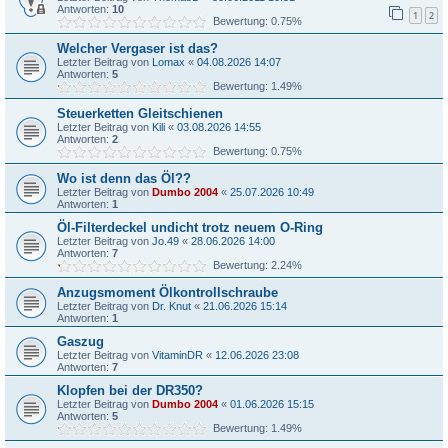
Antworten:
10
1
2
Bewertung: 0.75%
Welcher Vergaser ist das?
Letzter Beitrag von
Lomax
«
04.08.2026 14:07
Antworten:
5
Bewertung: 1.49%
Steuerketten Gleitschienen
Letzter Beitrag von
Kili
«
03.08.2026 14:55
Antworten:
2
Bewertung: 0.75%
Wo ist denn das Öl??
Letzter Beitrag von
Dumbo 2004
«
25.07.2026 10:49
Antworten:
1
Öl-Filterdeckel undicht trotz neuem O-Ring
Letzter Beitrag von
Jo.49
«
28.06.2026 14:00
Antworten:
7
Bewertung: 2.24%
Anzugsmoment Ölkontrollschraube
Letzter Beitrag von
Dr. Knut
«
21.06.2026 15:14
Antworten:
1
Gaszug
Letzter Beitrag von
VitaminDR
«
12.06.2026 23:08
Antworten:
7
Klopfen bei der DR350?
Letzter Beitrag von
Dumbo 2004
«
01.06.2026 15:15
Antworten:
5
Bewertung: 1.49%