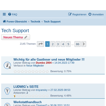
DR350-Forum
FAQ
Registrieren
Anmelden
Foren-Übersicht
Technik
Tech Support
Tech Support
Neues Thema
Seite
1
von
86
1
2
3
4
5
86
Nächste
2145 Themen
…
Bekanntmachungen
Wichtig für alle Gastleser und neue Mitglieder !!!
Letzter Beitrag von
Dumbo 2004
«
14.04.2023 17:49
Verfasst in
Neue Mitglieder
Bewertung: 0.75%
Themen
LUDWIG´s SEITE
Letzter Beitrag von
troyansky
«
27.02.2025 08:53
Antworten:
2
Bewertung: 4.48%
Werkstatthandbuch
Letzter Beitrag von
ThomasD
«
30.06.2011 10:51