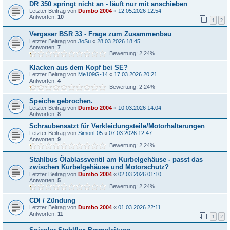
DR 350 springt nicht an - läuft nur mit anschieben
Letzter Beitrag von
Dumbo 2004
«
12.05.2026 12:54
Antworten:
10
1
2
Vergaser BSR 33 - Frage zum Zusammenbau
Letzter Beitrag von
JoSu
«
28.03.2026 18:45
Antworten:
7
Bewertung: 2.24%
Klacken aus dem Kopf bei SE?
Letzter Beitrag von
Me109G-14
«
17.03.2026 20:21
Antworten:
4
Bewertung: 2.24%
Speiche gebrochen.
Letzter Beitrag von
Dumbo 2004
«
10.03.2026 14:04
Antworten:
8
Schraubensatzt für Verkleidungsteile/Motorhalterungen
Letzter Beitrag von
SimonL05
«
07.03.2026 12:47
Antworten:
9
Bewertung: 2.24%
Stahlbus Ölablassventil am Kurbelgehäuse - passt das
zwischen Kurbelgehäuse und Motorschutz?
Letzter Beitrag von
Dumbo 2004
«
02.03.2026 01:10
Antworten:
5
Bewertung: 2.24%
CDI / Zündung
Letzter Beitrag von
Dumbo 2004
«
01.03.2026 22:11
Antworten:
11
1
2