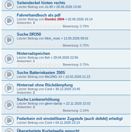
Seitendeckel hinten rechts
Letzter Beitrag von
Jo.49
«
28.06.2026 13:50
Fahrerhandbuch als pdf
Letzter Beitrag von
Dumbo 2004
«
02.06.2026 16:14
Antworten:
3
Bewertung: 0.75%
Suche DR350
Letzter Beitrag von
Nklx_moto
«
13.05.2026 09:01
Bewertung: 0.75%
Hinterradspeichen
Letzter Beitrag von
fish
«
29.04.2026 22:56
Antworten:
1
Bewertung: 0.75%
Suche Batteriekasten 350S
Letzter Beitrag von
Me109G-14
«
10.02.2026 21:23
Hinterrad ohne Rückdämpfung
Letzter Beitrag von
Cord
«
30.12.2025 23:45
Antworten:
2
Suche Lenkererhöhung
Letzter Beitrag von
glenn-dandy
«
22.11.2025 22:02
Antworten:
2
Bewertung: 2.24%
Federbein mit einstellbarer Zugstufe (auch defekt) erledigt
Letzter Beitrag von
Cord
«
04.11.2025 23:14
Überarbeitete Kurbelwelle gesucht