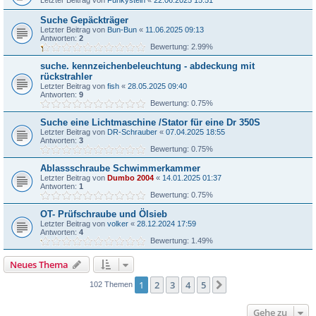
Letzter Beitrag von
Funkystein
«
22.06.2025 15:51
Suche Gepäckträger
Letzter Beitrag von
Bun-Bun
«
11.06.2025 09:13
Antworten:
2
Bewertung: 2.99%
suche. kennzeichenbeleuchtung - abdeckung mit
rückstrahler
Letzter Beitrag von
fish
«
28.05.2025 09:40
Antworten:
9
Bewertung: 0.75%
Suche eine Lichtmaschine /Stator für eine Dr 350S
Letzter Beitrag von
DR-Schrauber
«
07.04.2025 18:55
Antworten:
3
Bewertung: 0.75%
Ablassschraube Schwimmerkammer
Letzter Beitrag von
Dumbo 2004
«
14.01.2025 01:37
Antworten:
1
Bewertung: 0.75%
OT- Prüfschraube und Ölsieb
Letzter Beitrag von
volker
«
28.12.2024 17:59
Antworten:
4
Bewertung: 1.49%
Neues Thema
1
2
3
4
5
Nächste
102 Themen
Gehe zu