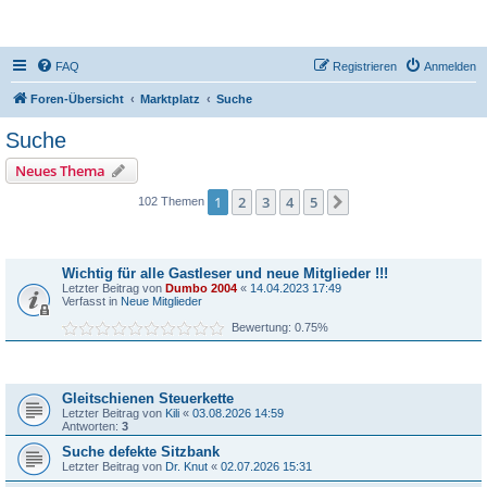
DR350-Forum
FAQ
Registrieren
Anmelden
Foren-Übersicht
Marktplatz
Suche
Suche
Neues Thema
1
2
3
4
5
Nächste
102 Themen
Bekanntmachungen
Wichtig für alle Gastleser und neue Mitglieder !!!
Letzter Beitrag von
Dumbo 2004
«
14.04.2023 17:49
Verfasst in
Neue Mitglieder
Bewertung: 0.75%
Themen
Gleitschienen Steuerkette
Letzter Beitrag von
Kili
«
03.08.2026 14:59
Antworten:
3
Suche defekte Sitzbank
Letzter Beitrag von
Dr. Knut
«
02.07.2026 15:31