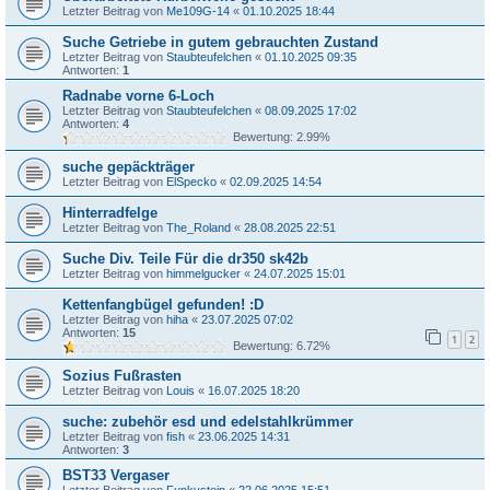
Letzter Beitrag von
Me109G-14
«
01.10.2025 18:44
Suche Getriebe in gutem gebrauchten Zustand
Letzter Beitrag von
Staubteufelchen
«
01.10.2025 09:35
Antworten:
1
Radnabe vorne 6-Loch
Letzter Beitrag von
Staubteufelchen
«
08.09.2025 17:02
Antworten:
4
Bewertung: 2.99%
suche gepäckträger
Letzter Beitrag von
ElSpecko
«
02.09.2025 14:54
Hinterradfelge
Letzter Beitrag von
The_Roland
«
28.08.2025 22:51
Suche Div. Teile Für die dr350 sk42b
Letzter Beitrag von
himmelgucker
«
24.07.2025 15:01
Kettenfangbügel gefunden! :D
Letzter Beitrag von
hiha
«
23.07.2025 07:02
Antworten:
15
1
2
Bewertung: 6.72%
Sozius Fußrasten
Letzter Beitrag von
Louis
«
16.07.2025 18:20
suche: zubehör esd und edelstahlkrümmer
Letzter Beitrag von
fish
«
23.06.2025 14:31
Antworten:
3
BST33 Vergaser