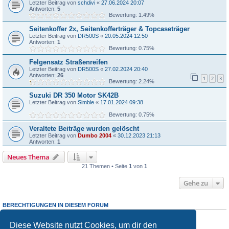
Letzter Beitrag von
schdivi
«
27.06.2024 20:07
Antworten:
5
Bewertung: 1.49%
Seitenkoffer 2x, Seitenkofferträger & Topcaseträger
Letzter Beitrag von
DR500S
«
20.05.2024 12:50
Antworten:
1
Bewertung: 0.75%
Felgensatz Straßenreifen
Letzter Beitrag von
DR500S
«
27.02.2024 20:40
Antworten:
26
1
2
3
Bewertung: 2.24%
Suzuki DR 350 Motor SK42B
Letzter Beitrag von
Simble
«
17.01.2024 09:38
Bewertung: 0.75%
Veraltete Beiträge wurden gelöscht
Letzter Beitrag von
Dumbo 2004
«
30.12.2023 21:13
Antworten:
1
Neues Thema
21 Themen • Seite
1
von
1
Gehe zu
BERECHTIGUNGEN IN DIESEM FORUM
Du darfst
keine
neuen Themen in diesem Forum erstellen.
Du darfst
keine
Antworten zu Themen in diesem Forum erstellen.
Diese Website nutzt Cookies, um dir den