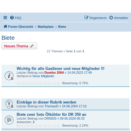
DR350-Forum
FAQ
Registrieren
Anmelden
Foren-Übersicht
Marktplatz
Biete
Biete
Neues Thema
21 Themen • Seite
1
von
1
Bekanntmachungen
Wichtig für alle Gastleser und neue Mitglieder !!!
Letzter Beitrag von
Dumbo 2004
«
14.04.2023 17:49
Verfasst in
Neue Mitglieder
Bewertung: 0.75%
Themen
Einträge in dieser Rubrik werden
Letzter Beitrag von
ThomasD
«
24.06.2004 17:15
Biete zwei Sets Ölkühler für DR 350 an
Letzter Beitrag von
DR500S
«
09.06.2026 06:33
Antworten:
2
Bewertung: 2.24%