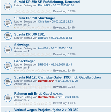
Suzuki DR 350 SE Fußdichtung, Kettenrad
Letzter Beitrag von
RitchieRX
«
10.02.2025 08:01
Bewertung: 0.75%
Suzuki DR 350 Sturzbügel
Letzter Beitrag von
Christian
«
08.02.2025 13:23
Antworten:
2
Bewertung: 1.49%
Suzuki DR 500 1981
Letzter Beitrag von
DR500S
«
09.01.2025 16:51
Schwinge
Letzter Beitrag von
lenni501
«
06.01.2025 13:59
Antworten:
2
Bewertung: 0.75%
Gepäckträger
Letzter Beitrag von
DR500S
«
05.01.2025 11:44
Antworten:
5
Bewertung: 1.49%
Suzuki RM 125 Cartridge Gabel 1993 incl. Gabelbrücken
Letzter Beitrag von
Dumbo 2004
«
19.11.2024 17:23
Antworten:
1
Bewertung: 0.75%
Rahmen mit Brief, Gabel u.v.m.
Letzter Beitrag von
Dumbo 2004
«
22.10.2024 13:36
Antworten:
7
Bewertung: 1.49%
Verkauf wegen Projektaufgabe 2 x DR 350