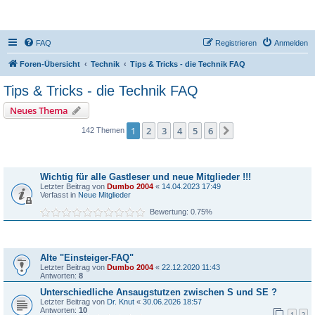
DR350-Forum
FAQ
Registrieren
Anmelden
Foren-Übersicht
Technik
Tips & Tricks - die Technik FAQ
Tips & Tricks - die Technik FAQ
Neues Thema
1
2
3
4
5
6
Nächste
142 Themen
Bekanntmachungen
Wichtig für alle Gastleser und neue Mitglieder !!!
Letzter Beitrag von
Dumbo 2004
«
14.04.2023 17:49
Verfasst in
Neue Mitglieder
Bewertung: 0.75%
Themen
Alte "Einsteiger-FAQ"
Letzter Beitrag von
Dumbo 2004
«
22.12.2020 11:43
Antworten:
8
Unterschiedliche Ansaugstutzen zwischen S und SE ?
Letzter Beitrag von
Dr. Knut
«
30.06.2026 18:57
Antworten:
10
1
2