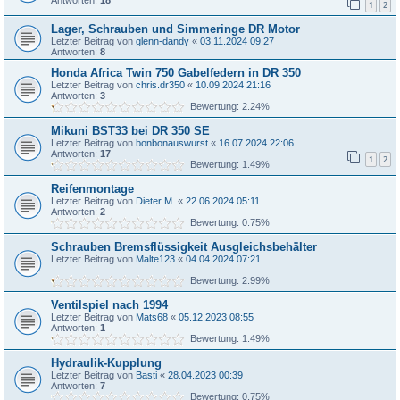
1
2
Lager, Schrauben und Simmeringe DR Motor
Letzter Beitrag von
glenn-dandy
«
03.11.2024 09:27
Antworten:
8
Honda Africa Twin 750 Gabelfedern in DR 350
Letzter Beitrag von
chris.dr350
«
10.09.2024 21:16
Antworten:
3
Bewertung: 2.24%
Mikuni BST33 bei DR 350 SE
Letzter Beitrag von
bonbonauswurst
«
16.07.2024 22:06
Antworten:
17
1
2
Bewertung: 1.49%
Reifenmontage
Letzter Beitrag von
Dieter M.
«
22.06.2024 05:11
Antworten:
2
Bewertung: 0.75%
Schrauben Bremsflüssigkeit Ausgleichsbehälter
Letzter Beitrag von
Malte123
«
04.04.2024 07:21
Bewertung: 2.99%
Ventilspiel nach 1994
Letzter Beitrag von
Mats68
«
05.12.2023 08:55
Antworten:
1
Bewertung: 1.49%
Hydraulik-Kupplung
Letzter Beitrag von
Basti
«
28.04.2023 00:39
Antworten:
7
Bewertung: 0.75%