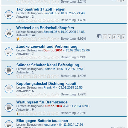
Bewertung: 2.24%
Tachoantrieb 17 Zoll Felgen
Letzter Beitrag von
SimonL05
«
18.03.2025 21:49
Antworten:
3
Bewertung: 1.49%
Wechsel des Endschalldämpfers
Letzter Beitrag von
SimonL05
«
19.02.2025 14:03
Antworten:
42
1
2
3
4
5
Bewertung: 5.97%
Zündkerzenwahl und Verbrennung
Letzter Beitrag von
Dumbo 2004
«
13.02.2025 22:06
Antworten:
7
Bewertung: 2.24%
Ständer Schalter Kabel Befestigung
Letzter Beitrag von
Dieter M.
«
05.01.2025 06:51
Antworten:
1
Bewertung: 1.49%
Kupplungsdeckel Dichtung kaputt
Letzter Beitrag von
Frank M
«
03.01.2025 16:53
Antworten:
5
Bewertung: 1.49%
Wartungsset für Bremszange
Letzter Beitrag von
Dumbo 2004
«
28.11.2024 18:03
Antworten:
6
Bewertung: 3.73%
Elko gegen Batterie tauschen
Letzter Beitrag von
toqunare
«
04.11.2024 17:24
Antworten:
18