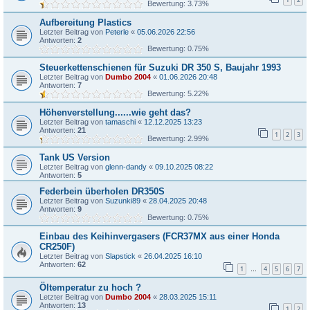
Bewertung: 3.73%
Aufbereitung Plastics
Letzter Beitrag von
Peterle
«
05.06.2026 22:56
Antworten:
2
Bewertung: 0.75%
Steuerkettenschienen für Suzuki DR 350 S, Baujahr 1993
Letzter Beitrag von
Dumbo 2004
«
01.06.2026 20:48
Antworten:
7
Bewertung: 5.22%
Höhenverstellung......wie geht das?
Letzter Beitrag von
tamaschi
«
12.12.2025 13:23
Antworten:
21
1
2
3
Bewertung: 2.99%
Tank US Version
Letzter Beitrag von
glenn-dandy
«
09.10.2025 08:22
Antworten:
5
Federbein überholen DR350S
Letzter Beitrag von
Suzunki89
«
28.04.2025 20:48
Antworten:
9
Bewertung: 0.75%
Einbau des Keihinvergasers (FCR37MX aus einer Honda
CR250F)
Letzter Beitrag von
Slapstick
«
26.04.2025 16:10
Antworten:
62
1
4
5
6
7
…
Öltemperatur zu hoch ?
Letzter Beitrag von
Dumbo 2004
«
28.03.2025 15:11
Antworten:
13
1
2