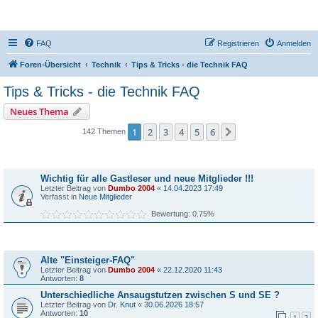
DR350-Forum
FAQ
Registrieren
Anmelden
Foren-Übersicht
Technik
Tips & Tricks - die Technik FAQ
Tips & Tricks - die Technik FAQ
Neues Thema
1
2
3
4
5
6
Nächste
142 Themen
Bekanntmachungen
Wichtig für alle Gastleser und neue Mitglieder !!!
Letzter Beitrag von
Dumbo 2004
«
14.04.2023 17:49
Verfasst in
Neue Mitglieder
Bewertung: 0.75%
Themen
Alte "Einsteiger-FAQ"
Letzter Beitrag von
Dumbo 2004
«
22.12.2020 11:43
Antworten:
8
Unterschiedliche Ansaugstutzen zwischen S und SE ?
Letzter Beitrag von
Dr. Knut
«
30.06.2026 18:57
Antworten:
10
1
2