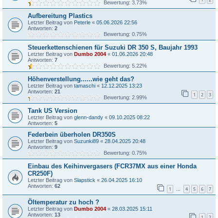
Bewertung: 3.73%
Aufbereitung Plastics
Letzter Beitrag von
Peterle
«
05.06.2026 22:56
Antworten:
2
Bewertung: 0.75%
Steuerkettenschienen für Suzuki DR 350 S, Baujahr 1993
Letzter Beitrag von
Dumbo 2004
«
01.06.2026 20:48
Antworten:
7
Bewertung: 5.22%
Höhenverstellung......wie geht das?
Letzter Beitrag von
tamaschi
«
12.12.2025 13:23
Antworten:
21
1
2
3
Bewertung: 2.99%
Tank US Version
Letzter Beitrag von
glenn-dandy
«
09.10.2025 08:22
Antworten:
5
Federbein überholen DR350S
Letzter Beitrag von
Suzunki89
«
28.04.2025 20:48
Antworten:
9
Bewertung: 0.75%
Einbau des Keihinvergasers (FCR37MX aus einer Honda
CR250F)
Letzter Beitrag von
Slapstick
«
26.04.2025 16:10
Antworten:
62
1
4
5
6
7
…
Öltemperatur zu hoch ?
Letzter Beitrag von
Dumbo 2004
«
28.03.2025 15:11
Antworten:
13
1
2