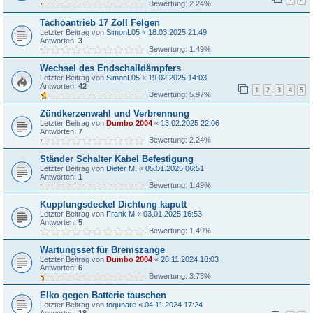
Bewertung: 2.24%
Tachoantrieb 17 Zoll Felgen
Letzter Beitrag von
SimonL05
«
18.03.2025 21:49
Antworten:
3
Bewertung: 1.49%
Wechsel des Endschalldämpfers
Letzter Beitrag von
SimonL05
«
19.02.2025 14:03
Antworten:
42
1
2
3
4
5
Bewertung: 5.97%
Zündkerzenwahl und Verbrennung
Letzter Beitrag von
Dumbo 2004
«
13.02.2025 22:06
Antworten:
7
Bewertung: 2.24%
Ständer Schalter Kabel Befestigung
Letzter Beitrag von
Dieter M.
«
05.01.2025 06:51
Antworten:
1
Bewertung: 1.49%
Kupplungsdeckel Dichtung kaputt
Letzter Beitrag von
Frank M
«
03.01.2025 16:53
Antworten:
5
Bewertung: 1.49%
Wartungsset für Bremszange
Letzter Beitrag von
Dumbo 2004
«
28.11.2024 18:03
Antworten:
6
Bewertung: 3.73%
Elko gegen Batterie tauschen
Letzter Beitrag von
toqunare
«
04.11.2024 17:24
Antworten:
18