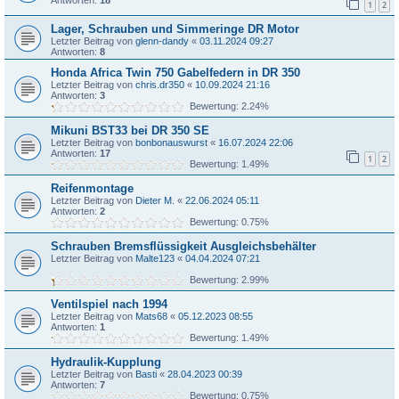
1
2
Lager, Schrauben und Simmeringe DR Motor
Letzter Beitrag von
glenn-dandy
«
03.11.2024 09:27
Antworten:
8
Honda Africa Twin 750 Gabelfedern in DR 350
Letzter Beitrag von
chris.dr350
«
10.09.2024 21:16
Antworten:
3
Bewertung: 2.24%
Mikuni BST33 bei DR 350 SE
Letzter Beitrag von
bonbonauswurst
«
16.07.2024 22:06
Antworten:
17
1
2
Bewertung: 1.49%
Reifenmontage
Letzter Beitrag von
Dieter M.
«
22.06.2024 05:11
Antworten:
2
Bewertung: 0.75%
Schrauben Bremsflüssigkeit Ausgleichsbehälter
Letzter Beitrag von
Malte123
«
04.04.2024 07:21
Bewertung: 2.99%
Ventilspiel nach 1994
Letzter Beitrag von
Mats68
«
05.12.2023 08:55
Antworten:
1
Bewertung: 1.49%
Hydraulik-Kupplung
Letzter Beitrag von
Basti
«
28.04.2023 00:39
Antworten:
7
Bewertung: 0.75%