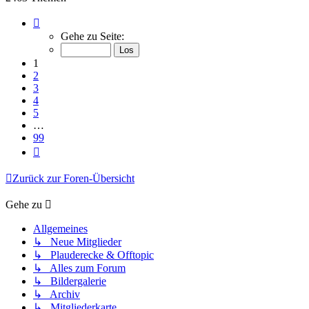
Seite
1
Gehe zu Seite:
von
99
1
2
3
4
5
…
99
Nächste
Zurück zur Foren-Übersicht
Gehe zu
Allgemeines
↳ Neue Mitglieder
↳ Plauderecke & Offtopic
↳ Alles zum Forum
↳ Bildergalerie
↳ Archiv
↳ Mitgliederkarte