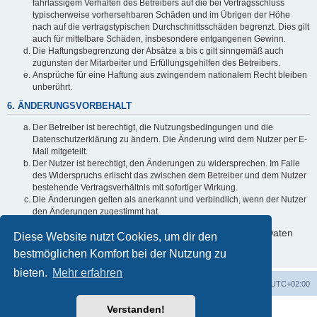
fahrlässigem Verhalten des Betreibers auf die bei Vertragsschluss
typischerweise vorhersehbaren Schäden und im Übrigen der Höhe
nach auf die vertragstypischen Durchschnittsschäden begrenzt. Dies gilt
auch für mittelbare Schäden, insbesondere entgangenen Gewinn.
Die Haftungsbegrenzung der Absätze a bis c gilt sinngemäß auch
zugunsten der Mitarbeiter und Erfüllungsgehilfen des Betreibers.
Ansprüche für eine Haftung aus zwingendem nationalem Recht bleiben
unberührt.
6. ÄNDERUNGSVORBEHALT
Der Betreiber ist berechtigt, die Nutzungsbedingungen und die
Datenschutzerklärung zu ändern. Die Änderung wird dem Nutzer per E-
Mail mitgeteilt.
Der Nutzer ist berechtigt, den Änderungen zu widersprechen. Im Falle
des Widerspruchs erlischt das zwischen dem Betreiber und dem Nutzer
bestehende Vertragsverhältnis mit sofortiger Wirkung.
Die Änderungen gelten als anerkannt und verbindlich, wenn der Nutzer
den Änderungen zugestimmt hat.
Informationen über den Umgang mit deinen persönlichen Daten
Diese Website nutzt Cookies, um dir den
sind in der Datenschutzerklärung enthalten.
bestmöglichen Komfort bei der Nutzung zu
bieten.
Mehr erfahren
Foren-Übersicht
Alle Zeiten sind
UTC+02:00
Verstanden!
Powered by
phpBB
® Forum Software © phpBB Limited