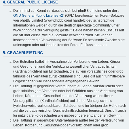
4. GENERAL PUBLIC LICENSE
Du nimmst zur Kenntnis, dass es sich bei phpBB um eine unter der „
GNU General Public License v2
“ (GPL) bereitgestellten Foren-Software
von phpBB Limited (www.phpbb.com) handelt; deutschsprachige
Informationen werden durch die deutschsprachige Community unter
www.phpbb.de zur Verfügung gestellt. Beide haben keinen Einfluss auf
die Art und Weise, wie die Software verwendet wird. Sie können
insbesondere die Verwendung der Software für bestimmte Zwecke nicht
untersagen oder auf Inhalte fremder Foren Einfluss nehmen.
5. GEWÄHRLEISTUNG
Der Betreiber haftet mit Ausnahme der Verletzung von Leben, Körper
und Gesundheit und der Verletzung wesentlicher Vertragspflichten
(Kardinalpflichten) nur für Schäden, die auf ein vorsätzliches oder grob
fahrlässiges Verhalten zurückzuführen sind. Dies gilt auch für mittelbare
Folgeschäden wie insbesondere entgangenen Gewinn.
Die Haftung ist gegenüber Verbrauchern außer bei vorsätzlichem oder
grob fahrlässigem Verhalten oder bei Schäden aus der Verletzung von
Leben, Körper und Gesundheit und der Verletzung wesentlicher
Vertragspflichten (Kardinalpflichten) auf die bei Vertragsschluss
typischerweise vorhersehbaren Schäden und im übrigen der Höhe nach
auf die vertragstypischen Durchschnittsschäden begrenzt. Dies gilt auch
für mittelbare Folgeschäden wie insbesondere entgangenen Gewinn.
Die Haftung ist gegenüber Unternehmern außer bei der Verletzung von
Leben, Körper und Gesundheit oder vorsätzlichem oder grob