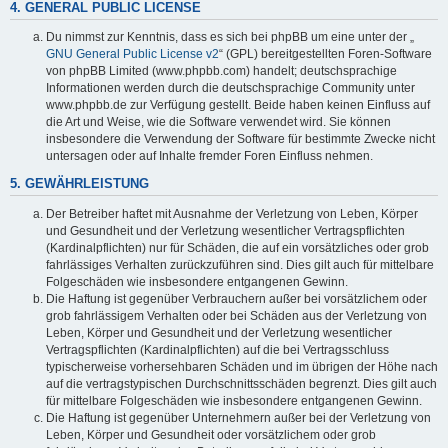
4. GENERAL PUBLIC LICENSE
Du nimmst zur Kenntnis, dass es sich bei phpBB um eine unter der „
GNU General Public License v2
“ (GPL) bereitgestellten Foren-Software
von phpBB Limited (www.phpbb.com) handelt; deutschsprachige
Informationen werden durch die deutschsprachige Community unter
www.phpbb.de zur Verfügung gestellt. Beide haben keinen Einfluss auf
die Art und Weise, wie die Software verwendet wird. Sie können
insbesondere die Verwendung der Software für bestimmte Zwecke nicht
untersagen oder auf Inhalte fremder Foren Einfluss nehmen.
5. GEWÄHRLEISTUNG
Der Betreiber haftet mit Ausnahme der Verletzung von Leben, Körper
und Gesundheit und der Verletzung wesentlicher Vertragspflichten
(Kardinalpflichten) nur für Schäden, die auf ein vorsätzliches oder grob
fahrlässiges Verhalten zurückzuführen sind. Dies gilt auch für mittelbare
Folgeschäden wie insbesondere entgangenen Gewinn.
Die Haftung ist gegenüber Verbrauchern außer bei vorsätzlichem oder
grob fahrlässigem Verhalten oder bei Schäden aus der Verletzung von
Leben, Körper und Gesundheit und der Verletzung wesentlicher
Vertragspflichten (Kardinalpflichten) auf die bei Vertragsschluss
typischerweise vorhersehbaren Schäden und im übrigen der Höhe nach
auf die vertragstypischen Durchschnittsschäden begrenzt. Dies gilt auch
für mittelbare Folgeschäden wie insbesondere entgangenen Gewinn.
Die Haftung ist gegenüber Unternehmern außer bei der Verletzung von
Leben, Körper und Gesundheit oder vorsätzlichem oder grob