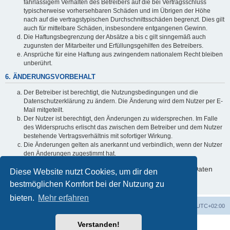
fahrlässigem Verhalten des Betreibers auf die bei Vertragsschluss
typischerweise vorhersehbaren Schäden und im Übrigen der Höhe
nach auf die vertragstypischen Durchschnittsschäden begrenzt. Dies gilt
auch für mittelbare Schäden, insbesondere entgangenen Gewinn.
Die Haftungsbegrenzung der Absätze a bis c gilt sinngemäß auch
zugunsten der Mitarbeiter und Erfüllungsgehilfen des Betreibers.
Ansprüche für eine Haftung aus zwingendem nationalem Recht bleiben
unberührt.
6. ÄNDERUNGSVORBEHALT
Der Betreiber ist berechtigt, die Nutzungsbedingungen und die
Datenschutzerklärung zu ändern. Die Änderung wird dem Nutzer per E-
Mail mitgeteilt.
Der Nutzer ist berechtigt, den Änderungen zu widersprechen. Im Falle
des Widerspruchs erlischt das zwischen dem Betreiber und dem Nutzer
bestehende Vertragsverhältnis mit sofortiger Wirkung.
Die Änderungen gelten als anerkannt und verbindlich, wenn der Nutzer
den Änderungen zugestimmt hat.
Informationen über den Umgang mit deinen persönlichen Daten
Diese Website nutzt Cookies, um dir den
sind in der Datenschutzerklärung enthalten.
bestmöglichen Komfort bei der Nutzung zu
bieten.
Mehr erfahren
Foren-Übersicht
Alle Zeiten sind
UTC+02:00
Verstanden!
Powered by
phpBB
® Forum Software © phpBB Limited