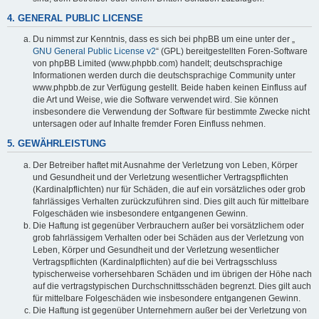
4. GENERAL PUBLIC LICENSE
Du nimmst zur Kenntnis, dass es sich bei phpBB um eine unter der „
GNU General Public License v2
“ (GPL) bereitgestellten Foren-Software
von phpBB Limited (www.phpbb.com) handelt; deutschsprachige
Informationen werden durch die deutschsprachige Community unter
www.phpbb.de zur Verfügung gestellt. Beide haben keinen Einfluss auf
die Art und Weise, wie die Software verwendet wird. Sie können
insbesondere die Verwendung der Software für bestimmte Zwecke nicht
untersagen oder auf Inhalte fremder Foren Einfluss nehmen.
5. GEWÄHRLEISTUNG
Der Betreiber haftet mit Ausnahme der Verletzung von Leben, Körper
und Gesundheit und der Verletzung wesentlicher Vertragspflichten
(Kardinalpflichten) nur für Schäden, die auf ein vorsätzliches oder grob
fahrlässiges Verhalten zurückzuführen sind. Dies gilt auch für mittelbare
Folgeschäden wie insbesondere entgangenen Gewinn.
Die Haftung ist gegenüber Verbrauchern außer bei vorsätzlichem oder
grob fahrlässigem Verhalten oder bei Schäden aus der Verletzung von
Leben, Körper und Gesundheit und der Verletzung wesentlicher
Vertragspflichten (Kardinalpflichten) auf die bei Vertragsschluss
typischerweise vorhersehbaren Schäden und im übrigen der Höhe nach
auf die vertragstypischen Durchschnittsschäden begrenzt. Dies gilt auch
für mittelbare Folgeschäden wie insbesondere entgangenen Gewinn.
Die Haftung ist gegenüber Unternehmern außer bei der Verletzung von