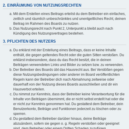
2. EINRÄUMUNG VON NUTZUNGSRECHTEN
Mit dem Erstellen eines Beitrags erteilst du dem Betreiber ein einfaches,
zeitlich und räumlich unbeschränktes und unentgeltliches Recht, deinen
Beitrag im Rahmen des Boards zu nutzen.
Das Nutzungsrecht nach Punkt 2, Unterpunkt a bleibt auch nach
Kündigung des Nutzungsvertrages bestehen.
3. PFLICHTEN DES NUTZERS
Du erklärst mit der Erstellung eines Beitrags, dass er keine Inhalte
enthält, die gegen geltendes Recht oder die guten Sitten verstoßen. Du
erklärst insbesondere, dass du das Recht besitzt, die in deinen
Beiträgen verwendeten Links und Bilder zu setzen bzw. zu verwenden.
Der Betreiber des Boards übt das Hausrecht aus. Bei Verstößen gegen
diese Nutzungsbedingungen oder anderer im Board veröffentlichten
Regeln kann der Betreiber dich nach Abmahnung zeitweise oder
dauerhaft von der Nutzung dieses Boards ausschließen und dir ein
Hausverbot erteilen.
Du nimmst zur Kenntnis, dass der Betreiber keine Verantwortung für die
Inhalte von Beiträgen übernimmt, die er nicht selbst erstellt hat oder die
er nicht zur Kenntnis genommen hat. Du gestattest dem Betreiber, dein
Benutzerkonto, Beiträge und Funktionen jederzeit zu löschen oder zu
sperren.
Du gestattest dem Betreiber darüber hinaus, deine Beiträge
abzuändern, sofern sie gegen o. g. Regeln verstoßen oder geeignet
sind, dem Betreiber oder einem Dritten Schaden zuzufügen.