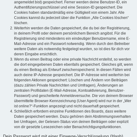
angemeldet bist) gespeichert. Ferner werden deine Benutzer-ID, ein
Authentifizierungsschlüssel und eine Session-ID gespeichert. Die
Cookies haben standardmäßig eine Gültigkeit von einem Jahr. Alle
Cookies kannst du jederzeit über die Funktion „Alle Cookies löschen“
löschen.
Weiterhin werden die Daten gespeichert, die du bei der Registrierung,
in deinem Profil oder deinem persönlichem Bereich angibst. Für die
Registrierung sind mindestens ein eindeutiger Benutzername, eine E-
Mail-Adresse und ein Passwort notwendig. Wenn durch den Betreiber
weitere Daten als notwendig festgelegt wurden, so ist dies für dich vor
deren Eingabe ersichtlich.
Wenn du einen Beitrag oder eine private Nachricht erstellst, so werden
die dort eingegebenen Daten ebenfalls gespeichert. Gleiches gilt, wenn
du einen Beitrag als Entwurf zwischenspeicherst. In diesen Fällen wird
auch deine IP-Adresse gespeichert. Die IP-Adresse wird weiterhin bei
folgenden Aktionen gespeichert: Löschen und Ändern von Beiträgen
(dazu zählen Private Nachrichten und Umfragen), Änderungen an
zentralen Profildaten (E-Mail-Adresse, Kontoaktivierung, Benutzer-
Passwort) und gescheiterte Anmeldeversuche. Die von deinem Browser
übermittelte Browser-Kennzeichnung (User Agent) wird nur in der „Wer
ist online?“-Funktion angezeigt und nicht dauerhaft gespeichert.
Schließlich erfordern einzelne Funktionen des Boards, dass weitere
Daten gespeichert werden. Dazu gehören dein Abstimmungsverhalten
bei Umfragen, der Gelesen-Status von deinen Beiträgen oder explizit
von dir gesetzte Lesezeichen oder Benachrichtigungsfunktionen.
Dein Passwort wird mit einer Einwege-Verschlüsselung (Hash)