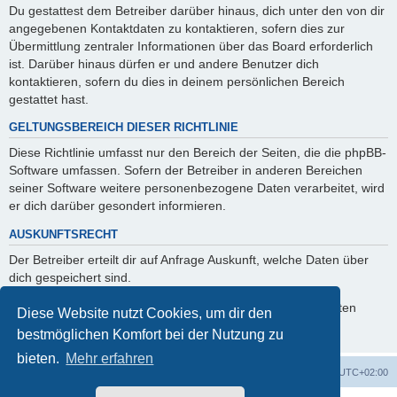
Du gestattest dem Betreiber darüber hinaus, dich unter den von dir
angegebenen Kontaktdaten zu kontaktieren, sofern dies zur
Übermittlung zentraler Informationen über das Board erforderlich
ist. Darüber hinaus dürfen er und andere Benutzer dich
kontaktieren, sofern du dies in deinem persönlichen Bereich
gestattet hast.
GELTUNGSBEREICH DIESER RICHTLINIE
Diese Richtlinie umfasst nur den Bereich der Seiten, die die phpBB-
Software umfassen. Sofern der Betreiber in anderen Bereichen
seiner Software weitere personenbezogene Daten verarbeitet, wird
er dich darüber gesondert informieren.
AUSKUNFTSRECHT
Der Betreiber erteilt dir auf Anfrage Auskunft, welche Daten über
dich gespeichert sind.
Du kannst jederzeit die Löschung bzw. Sperrung deiner Daten
Diese Website nutzt Cookies, um dir den
verlangen. Kontaktiere hierzu bitte den Betreiber.
bestmöglichen Komfort bei der Nutzung zu
bieten.
Mehr erfahren
Foren-Übersicht
Alle Zeiten sind
UTC+02:00