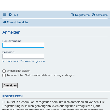
DR350-Forum
FAQ
Registrieren
Anmelden
Foren-Übersicht
Anmelden
Benutzername:
Passwort:
Ich habe mein Passwort vergessen
Angemeldet bleiben
Meinen Online-Status während dieser Sitzung verbergen
REGISTRIEREN
Du musst in diesem Forum registriert sein, um dich anmelden zu können. Die
Registrierung ist in wenigen Augenblicken erledigt und ermöglicht dir, auf
weitere Funktionen zuzugreifen. Die Board-Administration kann registrierten