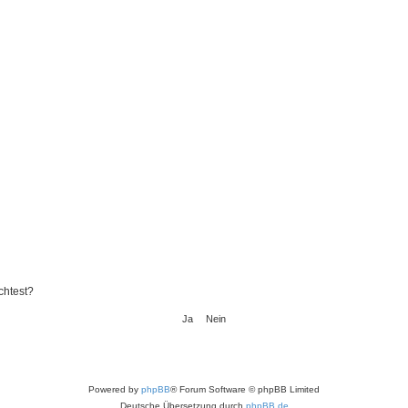
chtest?
Powered by
phpBB
® Forum Software © phpBB Limited
Deutsche Übersetzung durch
phpBB.de