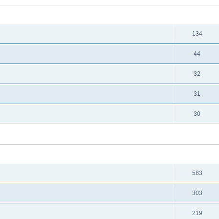
DANKSAGUNG
ERHALTEN
134
44
32
31
30
DANKSAGUNG
ERHALTEN
583
303
219