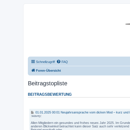
DR350-Forum
Schnellzugriff
FAQ
Foren-Übersicht
Beitragstopliste
BEITRAGSBEWERTUNG
BEITRAG
0
01.01.2025 00:01 Neujahrsansprache vom dicken Mod – kurz und 
1
:wavey:
.
0
Allen Mitgliedern ein gesundes und frohes neues Jahr 2025. Im Grund
1
anderen Blickwinkel betrachtet kann dieser Satz auch sehr verletze
.
Beispiel ernsthaft oder ...