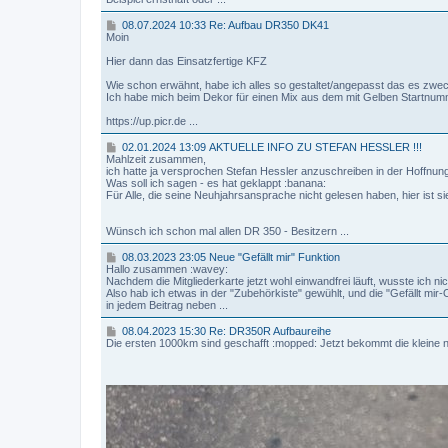
2
0
0
08.07.2024 10:33 Re: Aufbau DR350 DK41
2
8
Moin
5
.
0
0
Hier dann das Einsatzfertige KFZ
0
7
:
.
Wie schon erwähnt, habe ich alles so gestaltet/angepasst das es zwec
0
2
Ich habe mich beim Dekor für einen Mix aus dem mit Gelben Startnumm
1
0
2
https://up.picr.de ...
N
4
e
1
0
02.01.2024 13:09 AKTUELLE INFO ZU STEFAN HESSLER !!!
u
0
2
Mahlzeit zusammen,
j
:
.
ich hatte ja versprochen Stefan Hessler anzuschreiben in der Hoffnung
a
3
0
Was soll ich sagen - es hat geklappt :banana:
h
3
1
Für Alle, die seine Neuhjahrsansprache nicht gelesen haben, hier ist si
r
.
s
R
2
a
e
0
Wünsch ich schon mal allen DR 350 - Besitzern ...
n
:
2
s
A
4
0
08.03.2023 23:05 Neue "Gefällt mir" Funktion
p
u
1
8
Hallo zusammen :wavey:
r
f
3
.
Nachdem die Mitgliederkarte jetzt wohl einwandfrei läuft, wusste ich nich
a
b
:
0
Also hab ich etwas in der "Zubehörkiste" gewühlt, und die "Gefällt mi
c
a
0
3
in jedem Beitrag neben ...
h
u
9
.
e
D
2
0
08.04.2023 15:30 Re: DR350R Aufbaureihe
v
R
A
0
8
Die ersten 1000km sind geschafft
:mopped:
Jetzt bekommt die kleine n
o
3
K
2
.
m
5
T
3
0
d
0
U
2
4
i
D
E
3
.
c
K
L
:
2
k
4
L
0
0
e
1
E
5
2
n
I
3
M
N
N