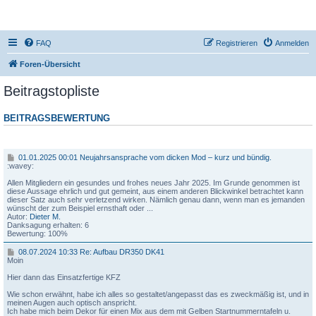
DR350-Forum
FAQ
Registrieren
Anmelden
Foren-Übersicht
Beitragstopliste
BEITRAGSBEWERTUNG
Beitrag
0
01.01.2025 00:01 Neujahrsansprache vom dicken Mod – kurz und bündig.
1
:wavey:
.
0
Allen Mitgliedern ein gesundes und frohes neues Jahr 2025. Im Grunde genommen ist
1
diese Aussage ehrlich und gut gemeint, aus einem anderen Blickwinkel betrachtet kann
.
dieser Satz auch sehr verletzend wirken. Nämlich genau dann, wenn man es jemanden
2
wünscht der zum Beispiel ernsthaft oder ...
0
Autor:
Dieter M.
2
Danksagung erhalten: 6
5
Bewertung: 100%
0
0
0
08.07.2024 10:33 Re: Aufbau DR350 DK41
:
8
Moin
0
.
1
0
Hier dann das Einsatzfertige KFZ
7
N
.
Wie schon erwähnt, habe ich alles so gestaltet/angepasst das es zweckmäßig ist, und in
e
2
meinen Augen auch optisch anspricht.
u
0
Ich habe mich beim Dekor für einen Mix aus dem mit Gelben Startnummerntafeln u.