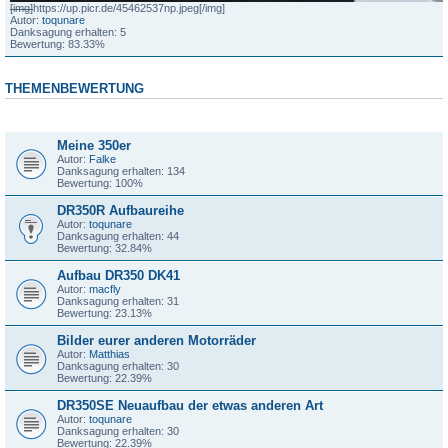
[img]
https://up.picr.de/45462537np.jpeg
[/img]
Autor:
toqunare
Danksagung erhalten: 5
Bewertung: 83.33%
THEMENBEWERTUNG
Thema
Meine 350er
Autor:
Falke
Danksagung erhalten: 134
Bewertung: 100%
DR350R Aufbaureihe
Autor:
toqunare
Danksagung erhalten: 44
Bewertung: 32.84%
Aufbau DR350 DK41
Autor:
macfly
Danksagung erhalten: 31
Bewertung: 23.13%
Bilder eurer anderen Motorräder
Autor:
Matthias
Danksagung erhalten: 30
Bewertung: 22.39%
DR350SE Neuaufbau der etwas anderen Art
Autor:
toqunare
Danksagung erhalten: 30
Bewertung: 22.39%