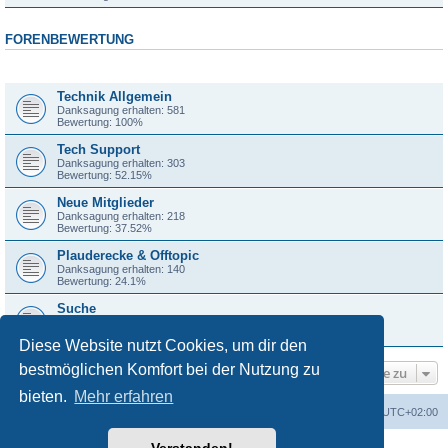
FORENBEWERTUNG
Forum
Technik Allgemein
Danksagung erhalten: 581
Bewertung: 100%
Tech Support
Danksagung erhalten: 303
Bewertung: 52.15%
Neue Mitglieder
Danksagung erhalten: 218
Bewertung: 37.52%
Plauderecke & Offtopic
Danksagung erhalten: 140
Bewertung: 24.1%
Suche
Danksagung erhalten: 66
Bewertung: 11.36%
Diese Website nutzt Cookies, um dir den
bestmöglichen Komfort bei der Nutzung zu
Gehe zu
bieten.
Mehr erfahren
Foren-Übersicht
Alle Zeiten sind
UTC+02:00
Powered by
phpBB
® Forum Software © phpBB Limited