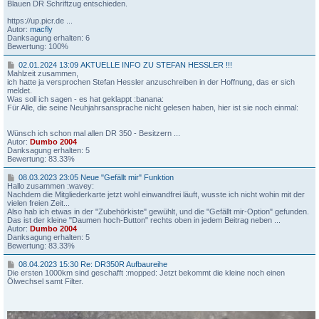
j
2
Blauen DR Schriftzug entschieden.
a
4
h
1
https://up.picr.de ...
r
0
Autor:
macfly
s
:
Danksagung erhalten: 6
a
3
Bewertung: 100%
n
3
s
0
02.01.2024 13:09 AKTUELLE INFO ZU STEFAN HESSLER !!!
p
R
2
Mahlzeit zusammen,
r
e
.
ich hatte ja versprochen Stefan Hessler anzuschreiben in der Hoffnung, das er sich
a
:
0
meldet.
c
A
1
Was soll ich sagen - es hat geklappt :banana:
h
u
.
Für Alle, die seine Neuhjahrsansprache nicht gelesen haben, hier ist sie noch einmal:
e
f
2
v
b
0
o
a
2
Wünsch ich schon mal allen DR 350 - Besitzern ...
m
u
4
Autor:
Dumbo 2004
d
D
1
Danksagung erhalten: 5
i
R
3
Bewertung: 83.33%
c
3
:
k
5
0
0
08.03.2023 23:05 Neue "Gefällt mir" Funktion
e
0
9
8
Hallo zusammen :wavey:
n
D
.
Nachdem die Mitgliederkarte jetzt wohl einwandfrei läuft, wusste ich nicht wohin mit der
M
K
A
0
vielen freien Zeit...
o
4
K
3
Also hab ich etwas in der "Zubehörkiste" gewühlt, und die "Gefällt mir-Option" gefunden.
d
1
T
.
Das ist der kleine "Daumen hoch-Button" rechts oben in jedem Beitrag neben ...
–
U
2
Autor:
Dumbo 2004
k
E
0
Danksagung erhalten: 5
u
L
2
Bewertung: 83.33%
r
L
3
z
E
2
0
08.04.2023 15:30 Re: DR350R Aufbaureihe
u
I
3
8
Die ersten 1000km sind geschafft
:mopped:
Jetzt bekommt die kleine noch einen
n
N
:
.
Ölwechsel samt Filter.
d
F
0
0
b
O
5
4
ü
Z
.
n
U
N
2
d