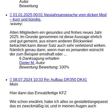
Autor
Bewertung
01.01.2025
01.01.2025 00:01 Neujahrsansprache vom dicken Mod
00:01 Neujahrsansprache
– kurz und bündig.
vom
:wavey:
dicken
Mod
Allen Mitgliedern ein gesundes und frohes neues Jahr
–
2025. Im Grunde genommen ist diese Aussage ehrlich
kurz
und gut gemeint, aus einem anderen Blickwinkel
und
betrachtet kann dieser Satz auch sehr verletzend wirken.
bündig.
Nämlich genau dann, wenn man es jemanden wünscht
der zum Beispiel ernsthaft oder ...
6
Danksagung erhalten
Dieter M.
Autor
Bewertung
Bewertung: 100%
08.07.2024
08.07.2024 10:33 Re: Aufbau DR350 DK41
10:33 Re:
Moin
Aufbau
DR350
Hier dann das Einsatzfertige KFZ
DK41
Wie schon erwähnt, habe ich alles so gestaltet/angepasst
das es zweckmäßig ist, und in meinen Augen auch