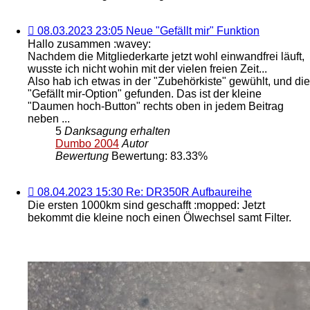
08.03.2023
08.03.2023 23:05 Neue "Gefällt mir" Funktion
23:05 Neue
Hallo zusammen :wavey:
"Gefällt
Nachdem die Mitgliederkarte jetzt wohl einwandfrei läuft,
mir"
wusste ich nicht wohin mit der vielen freien Zeit...
Funktion
Also hab ich etwas in der "Zubehörkiste" gewühlt, und die
"Gefällt mir-Option" gefunden. Das ist der kleine
"Daumen hoch-Button" rechts oben in jedem Beitrag
neben ...
5
Danksagung erhalten
Dumbo 2004
Autor
Bewertung
Bewertung: 83.33%
08.04.2023
08.04.2023 15:30 Re: DR350R Aufbaureihe
15:30 Re:
Die ersten 1000km sind geschafft
:mopped:
Jetzt
DR350R
bekommt die kleine noch einen Ölwechsel samt Filter.
Aufbaureihe