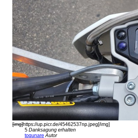
[img]
https://up.picr.de/45462537np.jpeg
[/img]
5
Danksagung erhalten
toqunare
Autor