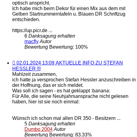
optisch anspricht.
Ich habe mich beim Dekor für einen Mix aus dem mit
Gelben Startnummerntafeln u. Blauen DR Schriftzug
entschieden.
https://up.picr.de ...
6
Danksagung erhalten
macfly
Autor
Bewertung
Bewertung: 100%
02.01.2024
02.01.2024 13:09 AKTUELLE INFO ZU STEFAN
13:09 AKTUELLE
HESSLER !!!
INFO
Mahlzeit zusammen,
ZU
ich hatte ja versprochen Stefan Hessler anzuschreiben in
STEFAN
der Hoffnung, das er sich meldet.
HESSLER
Was soll ich sagen - es hat geklappt :banana:
!!!
Für Alle, die seine Neuhjahrsansprache nicht gelesen
haben, hier ist sie noch einmal:
Wünsch ich schon mal allen DR 350 - Besitzern ...
5
Danksagung erhalten
Dumbo 2004
Autor
Bewertung
Bewertung: 83.33%