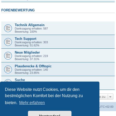
FORENBEWERTUNG
Forum
Technik Allgemein
Danksagung erhalten: 587
Bewertung: 100%
Tech Support
Danksagung erhalten: 303
Bewertung: 51.62%
Neue Mitglieder
Danksagung erhalten: 219
Bewertung: 37.31%
Plauderecke & Offtopic
Danksagung erhalten: 140
Bewertung: 23.85%
Suche
Danksagung erhalten: 66
Bewertung: 11.24%
Diese Website nutzt Cookies, um dir den
bestmöglichen Komfort bei der Nutzung zu
Gehe zu
bieten.
Mehr erfahren
Foren-Übersicht
Alle Zeiten sind
UTC+02:00
Powered by
phpBB
® Forum Software © phpBB Limited