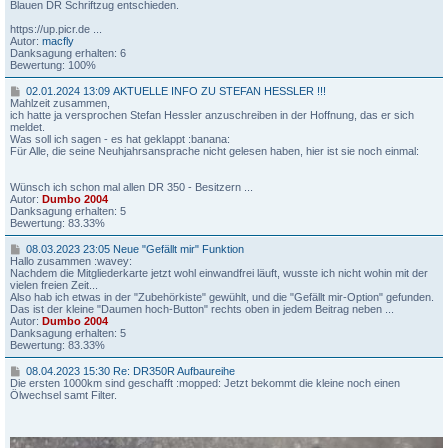
j
2
Blauen DR Schriftzug entschieden.
a
4
h
1
https://up.picr.de ...
r
0
Autor:
macfly
s
:
Danksagung erhalten: 6
a
3
Bewertung: 100%
n
3
s
0
02.01.2024 13:09 AKTUELLE INFO ZU STEFAN HESSLER !!!
p
R
2
Mahlzeit zusammen,
r
e
.
ich hatte ja versprochen Stefan Hessler anzuschreiben in der Hoffnung, das er sich
a
:
0
meldet.
c
A
1
Was soll ich sagen - es hat geklappt :banana:
h
u
.
Für Alle, die seine Neuhjahrsansprache nicht gelesen haben, hier ist sie noch einmal:
e
f
2
v
b
0
o
a
2
Wünsch ich schon mal allen DR 350 - Besitzern ...
m
u
4
Autor:
Dumbo 2004
d
D
1
Danksagung erhalten: 5
i
R
3
Bewertung: 83.33%
c
3
:
k
5
0
0
08.03.2023 23:05 Neue "Gefällt mir" Funktion
e
0
9
8
Hallo zusammen :wavey:
n
D
.
Nachdem die Mitgliederkarte jetzt wohl einwandfrei läuft, wusste ich nicht wohin mit der
M
K
A
0
vielen freien Zeit...
o
4
K
3
Also hab ich etwas in der "Zubehörkiste" gewühlt, und die "Gefällt mir-Option" gefunden.
d
1
T
.
Das ist der kleine "Daumen hoch-Button" rechts oben in jedem Beitrag neben ...
–
U
2
Autor:
Dumbo 2004
k
E
0
Danksagung erhalten: 5
u
L
2
Bewertung: 83.33%
r
L
3
z
E
2
0
08.04.2023 15:30 Re: DR350R Aufbaureihe
u
I
3
8
Die ersten 1000km sind geschafft
:mopped:
Jetzt bekommt die kleine noch einen
n
N
:
.
Ölwechsel samt Filter.
d
F
0
0
b
O
5
4
ü
Z
.
n
U
N
2
d