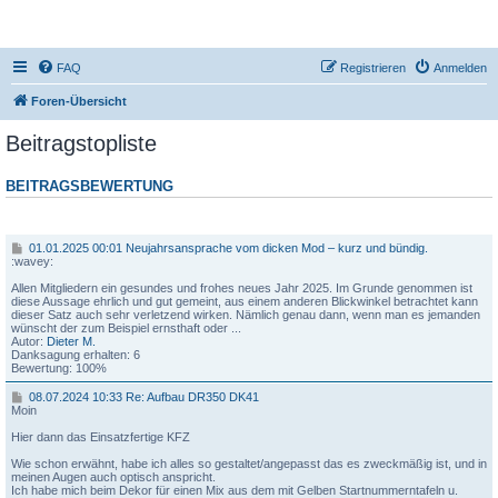
DR350-Forum
FAQ
Registrieren
Anmelden
Foren-Übersicht
Beitragstopliste
BEITRAGSBEWERTUNG
Beitrag
0
01.01.2025 00:01 Neujahrsansprache vom dicken Mod – kurz und bündig.
1
:wavey:
.
0
Allen Mitgliedern ein gesundes und frohes neues Jahr 2025. Im Grunde genommen ist
1
diese Aussage ehrlich und gut gemeint, aus einem anderen Blickwinkel betrachtet kann
.
dieser Satz auch sehr verletzend wirken. Nämlich genau dann, wenn man es jemanden
2
wünscht der zum Beispiel ernsthaft oder ...
0
Autor:
Dieter M.
2
Danksagung erhalten: 6
5
Bewertung: 100%
0
0
0
08.07.2024 10:33 Re: Aufbau DR350 DK41
:
8
Moin
0
.
1
0
Hier dann das Einsatzfertige KFZ
7
N
.
Wie schon erwähnt, habe ich alles so gestaltet/angepasst das es zweckmäßig ist, und in
e
2
meinen Augen auch optisch anspricht.
u
0
Ich habe mich beim Dekor für einen Mix aus dem mit Gelben Startnummerntafeln u.