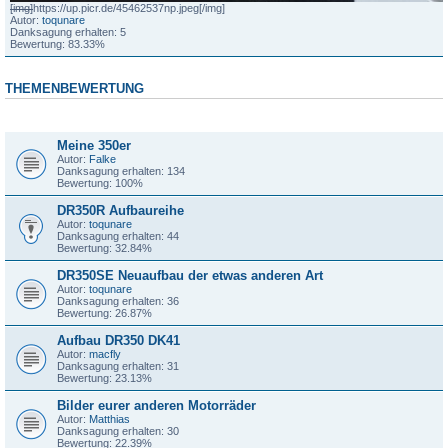
[img]
https://up.picr.de/45462537np.jpeg
[/img]
Autor:
toqunare
Danksagung erhalten: 5
Bewertung: 83.33%
THEMENBEWERTUNG
Thema
Meine 350er
Autor:
Falke
Danksagung erhalten: 134
Bewertung: 100%
DR350R Aufbaureihe
Autor:
toqunare
Danksagung erhalten: 44
Bewertung: 32.84%
DR350SE Neuaufbau der etwas anderen Art
Autor:
toqunare
Danksagung erhalten: 36
Bewertung: 26.87%
Aufbau DR350 DK41
Autor:
macfly
Danksagung erhalten: 31
Bewertung: 23.13%
Bilder eurer anderen Motorräder
Autor:
Matthias
Danksagung erhalten: 30
Bewertung: 22.39%