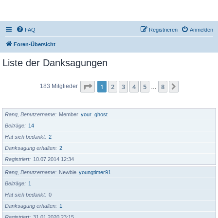
DR350-Forum
FAQ
Registrieren
Anmelden
Foren-Übersicht
Liste der Danksagungen
Seite
1
von
8
1
2
3
4
5
8
Nächste
183 Mitglieder
…
BENUTZERNAME
Rang, Benutzername
Member
your_ghost
Beiträge
14
Hat sich bedankt
2
Danksagung erhalten
2
Registriert
10.07.2014 12:34
Rang, Benutzername
Newbie
youngtimer91
Beiträge
1
Hat sich bedankt
0
Danksagung erhalten
1
Registriert
31.01.2020 23:15