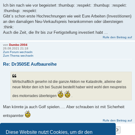
Ich bin nach wie vor begeistert :thumbup: :respekt: :thumbup: :respekt:
:thumbup: :respekt:
Gibt´s schon erste Hochrechnungen wie weit Eure Arbeiten (Investitionen)
an den damaligen Neu-Verkaufspreis herankommen oder übersteigen
:think:
Auch die Zeit, die Ihr bis zur Fertigstellung investiert habt ...
Rufe den Beitrag auf
von
Dumbo 2004
26.08.2021 21:18
Zum Forum wechseln
Zum Thema wechseln
Re: Dr350SE Aufbaureihe
Wirtschaftlich gesehn ist die ganze Aktion ne Katastrofe, alleine der
neue Motor den ich bei Suzuki bestellt haber wird wohl den neupreiss
des motorrades überteigen
.
Man könnte ja auch Golf spielen..... Aber schrauben ist mit Sicherheit
entspannter
Rufe den Beitrag auf
Seite
1
von
15
1
2
3
4
5
15
Nächst
Die Suche ergab 143 Treffer
…
Diese Website nutzt Cookies, um dir den