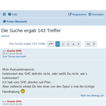
DR350-Forum
FAQ
Registrieren
Anmelden
Foren-Übersicht
Die Suche ergab 143 Treffer
Zurück
Seite
1
von
15
1
2
3
4
5
15
Nächs
Die Suche ergab 143 Treffer
…
von
Dumbo 2004
25.07.2014 09:06
Zum Thema wechseln
Moin thomaslemanzick,
funktioniert das SHC definitiv nicht, oder weißt Du nicht, wie´s
funktioniert?
Ich hab vom SHC absolut null Plan....
Aber vielleicht erklärt Dir hier einer von den Spezi´s mal die richtige
Handhabung
Rufe den Beitrag auf
von
Dumbo 2004
16.02.2016 10:03