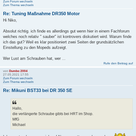
Zum Forum wechseln
Zum Thema wechseln
Re: Tuning Maßnahme DR350 Motor
Hi Niko,
Absolut richtig. ich finde es allerdings gut wenn hier in einem Fachforum
welches noch relativ " sauber" ist kontrovers diskutiert wird. Warum finde
ich das gut? Weil es klar positioniert zwei Seiten der grundsätzlichen
Einstellung zu den Mopeds aufzeigt.
Wer Lust am Schrauben hat, wer ...
Rufe den Beitrag auf
von
Dumbo 2004
27.05.2021 17:55
Zum Forum wechseln
Zum Thema wechseln
Re: Mikuni BST33 bei DR 350 SE
Hallo,
die verlängerte Schraube gibts bei HRT im Shop.
MfG
Michael