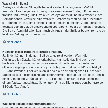
Was sind Smileys?
Smileys sind kleine Bilder, die benutzt werden können, um ein Gefühl
auszudrücken. Für jeden Smiley gibt es einen kurzen Code, z. B. bedeutet :)
fröhlich und :( traurig. Die Liste aller Smileys kannst du beim Verfassen eines
Beitrags sehen. Versuche bitte trotzdem, Smileys nicht zu häufig zu benutzen,
sie können einen Beitrag schnell unlesbar machen und ein Moderator könnte
deshalb deinen Beitrag entsprechend überarbeiten oder gar komplett löschen.
Die Board-Administration kann auch die Anzahl der Smileys begrenzen, die du
in einem Beitrag benutzen kannst.
Nach oben
Kann ich Bilder in meine Beiträge einfügen?
Ja, Bilder können in deinem Beitrag angezeigt werden. Wenn die
Administration Dateianhänge erlaubt hat, kannst du das Bild auch direkt
hochladen. Ansonsten musst du zu einem Bild verlinken, das auf einem
öffentlich zugänglichen Server liegt, z. B. http://www.domain.tld/mein-bild.gif.
Du kannst weder Bilder verlinken, die sich auf deinem eigenen PC befinden
(außer es ist ein öffentlich zugänglicher Server), noch zu Bildern, die nur nach
einer Anmeldung verfügbar sind, z. B. Hotmail- oder Yahoo-Mailboxen, mit
einem Passwort geschützte Seiten usw. Um das Bild anzuzeigen, benutze den
BBCode-Tag „[img]“.
Nach oben
Was sind globale Bekanntmachungen?
Globale Bekanntmachungen beinhalten wichtige Informationen, deshalb