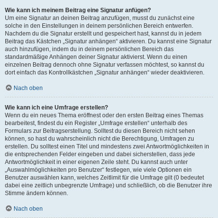
Wie kann ich meinem Beitrag eine Signatur anfügen?
Um eine Signatur an deinen Beitrag anzufügen, musst du zunächst eine
solche in den Einstellungen in deinem persönlichen Bereich entwerfen.
Nachdem du die Signatur erstellt und gespeichert hast, kannst du in jedem
Beitrag das Kästchen „Signatur anhängen“ aktivieren. Du kannst eine Signatur
auch hinzufügen, indem du in deinem persönlichen Bereich das
standardmäßige Anhängen deiner Signatur aktivierst. Wenn du einen
einzelnen Beitrag dennoch ohne Signatur verfassen möchtest, so kannst du
dort einfach das Kontrollkästchen „Signatur anhängen“ wieder deaktivieren.
Nach oben
Wie kann ich eine Umfrage erstellen?
Wenn du ein neues Thema eröffnest oder den ersten Beitrag eines Themas
bearbeitest, findest du ein Register „Umfrage erstellen“ unterhalb des
Formulars zur Beitragserstellung. Solltest du diesen Bereich nicht sehen
können, so hast du wahrscheinlich nicht die Berechtigung, Umfragen zu
erstellen. Du solltest einen Titel und mindestens zwei Antwortmöglichkeiten in
die entsprechenden Felder eingeben und dabei sicherstellen, dass jede
Antwortmöglichkeit in einer eigenen Zeile steht. Du kannst auch unter
„Auswahlmöglichkeiten pro Benutzer“ festlegen, wie viele Optionen ein
Benutzer auswählen kann, welches Zeitlimit für die Umfrage gilt (0 bedeutet
dabei eine zeitlich unbegrenzte Umfrage) und schließlich, ob die Benutzer ihre
Stimme ändern können.
Nach oben