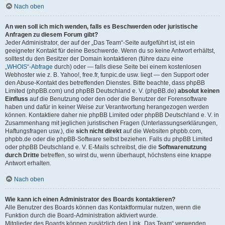
Nach oben
An wen soll ich mich wenden, falls es Beschwerden oder juristische
Anfragen zu diesem Forum gibt?
Jeder Administrator, der auf der „Das Team“-Seite aufgeführt ist, ist ein
geeigneter Kontakt für deine Beschwerde. Wenn du so keine Antwort erhältst,
solltest du den Besitzer der Domain kontaktieren (führe dazu eine
„WHOIS“-Abfrage
durch) oder — falls diese Seite bei einem kostenlosen
Webhoster wie z. B. Yahoo!, free.fr, funpic.de usw. liegt — den Support oder
den Abuse-Kontakt des betreffenden Dienstes. Bitte beachte, dass phpBB
Limited (phpBB.com) und phpBB Deutschland e. V. (phpBB.de)
absolut keinen
Einfluss
auf die Benutzung oder den oder die Benutzer der Forensoftware
haben und dafür in keiner Weise zur Verantwortung herangezogen werden
können. Kontaktiere daher nie phpBB Limited oder phpBB Deutschland e. V. in
Zusammenhang mit jeglichen juristischen Fragen (Unterlassungserklärungen,
Haftungsfragen usw.), die
sich nicht direkt
auf die Websiten phpbb.com,
phpbb.de oder die phpBB-Software selbst beziehen. Falls du phpBB Limited
oder phpBB Deutschland e. V. E-Mails schreibst, die die
Softwarenutzung
durch Dritte
betreffen, so wirst du, wenn überhaupt, höchstens eine knappe
Antwort erhalten.
Nach oben
Wie kann ich einen Administrator des Boards kontaktieren?
Alle Benutzer des Boards können das Kontaktformular nutzen, wenn die
Funktion durch die Board-Administration aktiviert wurde.
Mitglieder des Boards können zusätzlich den Link „Das Team“ verwenden.