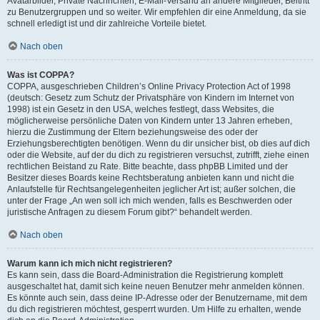
Avatarbilder, Private Nachrichten, E-Mail-Versand an andere Mitglieder, Beitritt
zu Benutzergruppen und so weiter. Wir empfehlen dir eine Anmeldung, da sie
schnell erledigt ist und dir zahlreiche Vorteile bietet.
Nach oben
Was ist COPPA?
COPPA, ausgeschrieben Children’s Online Privacy Protection Act of 1998
(deutsch: Gesetz zum Schutz der Privatsphäre von Kindern im Internet von
1998) ist ein Gesetz in den USA, welches festlegt, dass Websites, die
möglicherweise persönliche Daten von Kindern unter 13 Jahren erheben,
hierzu die Zustimmung der Eltern beziehungsweise des oder der
Erziehungsberechtigten benötigen. Wenn du dir unsicher bist, ob dies auf dich
oder die Website, auf der du dich zu registrieren versuchst, zutrifft, ziehe einen
rechtlichen Beistand zu Rate. Bitte beachte, dass phpBB Limited und der
Besitzer dieses Boards keine Rechtsberatung anbieten kann und nicht die
Anlaufstelle für Rechtsangelegenheiten jeglicher Art ist; außer solchen, die
unter der Frage „An wen soll ich mich wenden, falls es Beschwerden oder
juristische Anfragen zu diesem Forum gibt?“ behandelt werden.
Nach oben
Warum kann ich mich nicht registrieren?
Es kann sein, dass die Board-Administration die Registrierung komplett
ausgeschaltet hat, damit sich keine neuen Benutzer mehr anmelden können.
Es könnte auch sein, dass deine IP-Adresse oder der Benutzername, mit dem
du dich registrieren möchtest, gesperrt wurden. Um Hilfe zu erhalten, wende