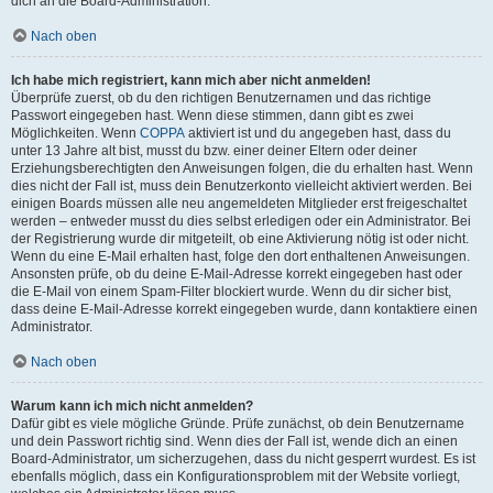
dich an die Board-Administration.
Nach oben
Ich habe mich registriert, kann mich aber nicht anmelden!
Überprüfe zuerst, ob du den richtigen Benutzernamen und das richtige
Passwort eingegeben hast. Wenn diese stimmen, dann gibt es zwei
Möglichkeiten. Wenn
COPPA
aktiviert ist und du angegeben hast, dass du
unter 13 Jahre alt bist, musst du bzw. einer deiner Eltern oder deiner
Erziehungsberechtigten den Anweisungen folgen, die du erhalten hast. Wenn
dies nicht der Fall ist, muss dein Benutzerkonto vielleicht aktiviert werden. Bei
einigen Boards müssen alle neu angemeldeten Mitglieder erst freigeschaltet
werden – entweder musst du dies selbst erledigen oder ein Administrator. Bei
der Registrierung wurde dir mitgeteilt, ob eine Aktivierung nötig ist oder nicht.
Wenn du eine E-Mail erhalten hast, folge den dort enthaltenen Anweisungen.
Ansonsten prüfe, ob du deine E-Mail-Adresse korrekt eingegeben hast oder
die E-Mail von einem Spam-Filter blockiert wurde. Wenn du dir sicher bist,
dass deine E-Mail-Adresse korrekt eingegeben wurde, dann kontaktiere einen
Administrator.
Nach oben
Warum kann ich mich nicht anmelden?
Dafür gibt es viele mögliche Gründe. Prüfe zunächst, ob dein Benutzername
und dein Passwort richtig sind. Wenn dies der Fall ist, wende dich an einen
Board-Administrator, um sicherzugehen, dass du nicht gesperrt wurdest. Es ist
ebenfalls möglich, dass ein Konfigurationsproblem mit der Website vorliegt,